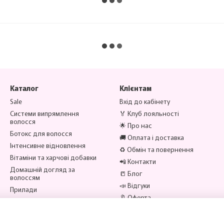
Каталог
Клієнтам
Sale
Вхід до кабінету
Системи випрямлення
🏅 Клуб лояльності
волосся
🌟 Про нас
Ботокс для волосся
🚚 Оплата і доставка
Інтенсивне відновлення
♻️ Обмін та повернення
Вітаміни та харчові добавки
📲 Контакти
Домашній догляд за
📒 Блог
волоссям
📣 Відгуки
Прилади
🔖 Оферта
Аксесуари
Бренди
Ми в соцмережах