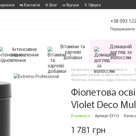
вернення
📲 Контакти
📒 Блог
📣 Відгуки
🔖 Оферта
+38 093 122
Передзвонити 
Вітаміни та
Домашній
Інтенсивне
харчові
догляд за
відновлення
добавки
волоссям
Професійна косметика для волосся
Домашній догляд за волоссям Extremo Pr
Фіолетова освітлююча пудра Extremo Viole
Фіолетова осв
Violet Deco Mul
В наявності
Артикул: EX115
Написа
1 781 грн