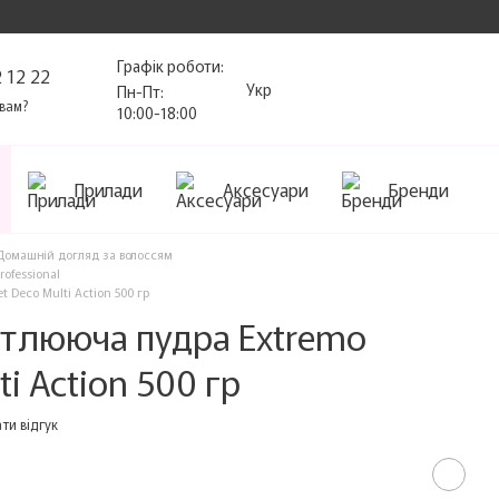
Графік роботи:
 12 22
Укр
Пн-Пт:
вам?
10:00-18:00
Прилади
Аксесуари
Бренди
Домашній догляд за волоссям
ofessional
t Deco Multi Action 500 гр
ітлююча пудра Extremo
ti Action 500 гр
ти відгук