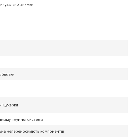
ичувальної знижки
аблетки
ні цукерки
нізму, імунної системи
ьна непереносимість компонентів