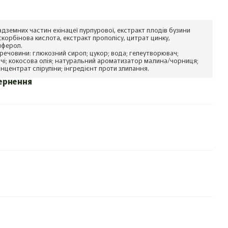
адземних частин ехінацеї пурпурової, екстракт плодів бузини
скорбінова кислота, екстракт прополісу, цитрат цинку,
иферол.
речовини: глюкозний сироп; цукор; вода; гелеутворювач;
чі; кокосова олія; натуральний ароматизатор малина/чорниця;
онцентрат спіруліни; інгредієнт проти злипання.
ернення