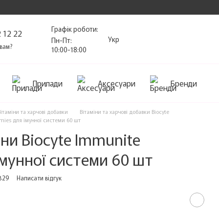
Графік роботи:
 12 22
Укр
Пн-Пт:
вам?
10:00-18:00
Прилади
Аксесуари
Бренди
Вітаміни та харчові добавки
Вітаміни та харчові добавки Biocyte
mies для імунної системи 60 шт
ни Biocyte Immunite
мунної системи 60 шт
829
Написати відгук