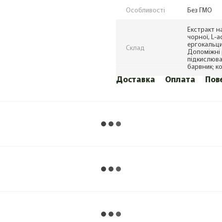
Особливості
Без ГМО
Екстракт н
чорної, L-а
ергокальц
Склад
Допоміжні 
підкислюва
барвник; к
Доставка
Оплата
Пов