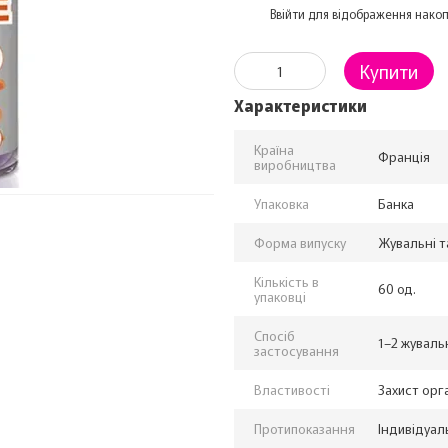
%
Ввійти
для відображення накоп
Купити
Характеристики
Країна
Франція
виробництва
Упаковка
Банка
Форма випуску
Жувальні т
Кількість в
60 од.
упаковці
Спосіб
1–2 жуваль
застосування
Властивості
Захист орга
Протипоказання
Індивідуал