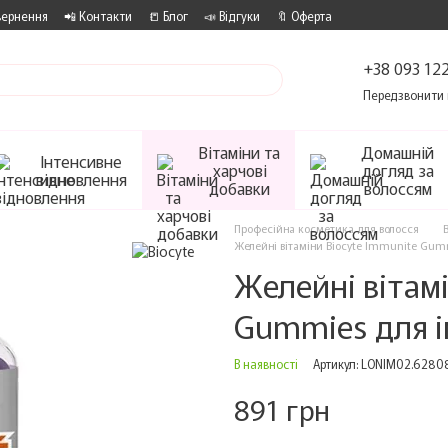
вернення
📲 Контакти
📒 Блог
📣 Відгуки
🔖 Оферта
+38 093 122
Передзвонити 
Вітаміни та
Домашній
Інтенсивне
харчові
догляд за
відновлення
добавки
волоссям
Професійна косметика для волосся
Желейні вітаміни Biocyte Immunite Gum
Желейні вітамі
Gummies для і
В наявності
Артикул: LONIM02.6280
891 грн