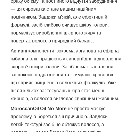
браку об’єму та постійного відчуття забруднення
— ця сироватка стане вашим надійним
помічником. Завдяки м’якій, але ефективній
формулі, засіб глибоко очищує шкіру голови,
нормалізує вироблення шкірного жиру та
повертає волоссю природний баланс.
Активні компоненти, зокрема арганова та ефірна
імбирна олії, працюють у синергії для відновлення
здоров’я шкіри голови. Засіб знімає запалення,
заспокоює подразнення та стимулює кровообіг,
що сприяє зміцненню волосяних фолікулів. Уже
після кількох застосувань шкіра стає менш
жирною, а волосся виглядає свіжішим і живішим.
MoroccanOil Oil-No-More
не просто маскує
проблему, а бореться з її причиною. Завдяки
легкій текстурі засіб не обтяжує волосся, а