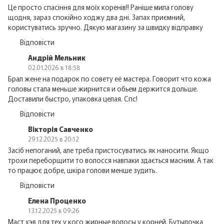
Це просто спасіння для моїх коренів!! Раніше мила голову
щодня, зараз спокійно ходжу два дні. Запах приємний,
користуватись зручно. Дякую магазину за швидку відправку
Відповісти
Андрій Мельник
02.01.2026 в 18:58
Брал жене на подарок по совету её мастера. Говорит что кожа
головы стала меньше жирнится и обьем держится дольше.
Доставили быстро, упаковка целая. Спс!
Відповісти
Вікторія Савченко
29.12.2025 в 20:12
Засіб непоганий, але треба пристосуватись як наносити. Якщо
трохи переборщити то волосся навпаки здається масним. А так
то працює добре, шкіра голови менше зудить.
Відповісти
Елена Проценко
13.12.2025 в 09:26
Маст хэв для тех у кого жирные волосы у корней. Бутылочка