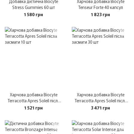
Добавка дієтична Biocyte
Харчова добавка Biocyte
Stress Gummies 60 шт
Tenseur Forte 40 капсул
1 580 грн
1 823 грн
Харчова добавка Biocyte
Харчова добавка Biocyte
Terracotta Apres Soleil після
Terracotta Apres Soleil після
засмаги 10 шт
засмаги 30 шт
1 521 грн
3 471 грн