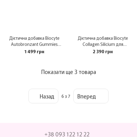
Дієтична добавка Biocyte
Дієтична добавка Biocyte
Autobronzant Gummies
Collagen Silicium для
Автозасмага без впливу
підтримки здоров’я суглобів
1 499 грн
2 390 грн
сонця 60 шт
500 мл
Показати ще 3 товара
Назад
Вперед
6
з 7
+38 093 122 12 22