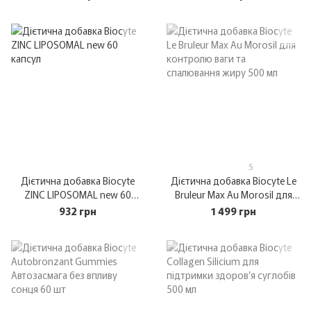
капсул
5
Дієтична добавка Biocyte
Дієтична добавка Biocyte Le
ZINC LIPOSOMAL new 60
Bruleur Max Au Morosil для
капсул
контролю ваги та
932 грн
1 499 грн
спалювання жиру 500 мл