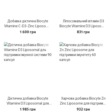
Добавка дієтична Biocyte
Ліпосомальний вітамін D3
Vitamine C-D3-Zinc Liposomal
Biocyte Vitamine D3 Liposomal
14 стіків
30 капсул
1 600 грн
831 грн
Дієтична добавка Biocyte
Харчова добавка Biocyte Zn
Vitamine D3 Liposomal для
Zinc Liposome для підтримки
підтримки імунної системи 90
імунітету 60 капсул
1 985 грн
932 грн