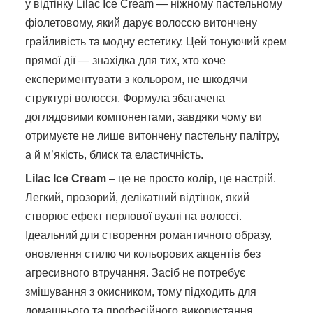
у відтінку Lilac Ice Cream — ніжному пастельному
фіолетовому, який дарує волоссю витончену
грайливість та модну естетику. Цей тонуючий крем
прямої дії — знахідка для тих, хто хоче
експериментувати з кольором, не шкодячи
структурі волосся. Формула збагачена
доглядовими компонентами, завдяки чому ви
отримуєте не лише витончену пастельну палітру,
а й м’якість, блиск та еластичність.
Lilac Ice Cream
– це не просто колір, це настрій.
Легкий, прозорий, делікатний відтінок, який
створює ефект перлової вуалі на волоссі.
Ідеальний для створення романтичного образу,
оновлення стилю чи кольорових акцентів без
агресивного втручання. Засіб не потребує
змішування з окисником, тому підходить для
домашнього та професійного використання.