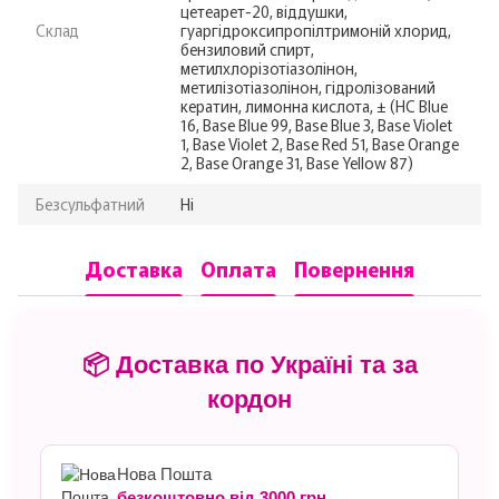
цетеарет-20, віддушки,
Склад
гуаргідроксипропілтримоній хлорид,
бензиловий спирт,
метилхлорізотіазолінон,
метилізотіазолінон, гідролізований
кератин, лимонна кислота, ± (HC Blue
16, Base Blue 99, Base Blue 3, Base Violet
1, Base Violet 2, Base Red 51, Base Orange
2, Base Orange 31, Base Yellow 87)
Безсульфатний
Ні
Доставка
Оплата
Повернення
📦 Доставка по Україні та за
кордон
Нова Пошта
безкоштовно від 3000 грн