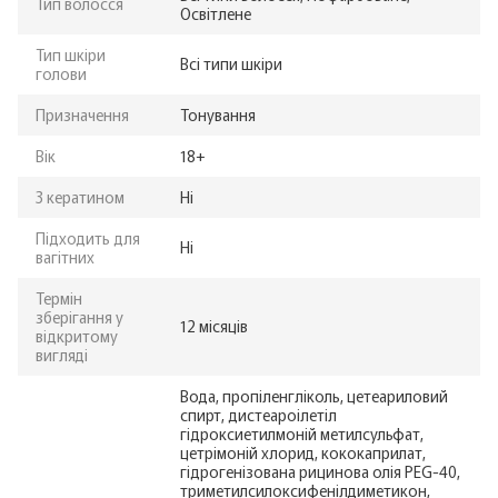
Тип волосся
Освітлене
Тип шкіри
Всі типи шкіри
голови
Призначення
Тонування
Вік
18+
З кератином
Ні
Підходить для
Ні
вагітних
Термін
зберігання у
12 місяців
відкритому
вигляді
Вода, пропіленгліколь, цетеариловий
спирт, дистеароілетіл
гідроксиетилмоній метилсульфат,
цетрімоній хлорид, кококаприлат,
гідрогенізована рицинова олія PEG-40,
триметилсилоксифенілдиметикон,