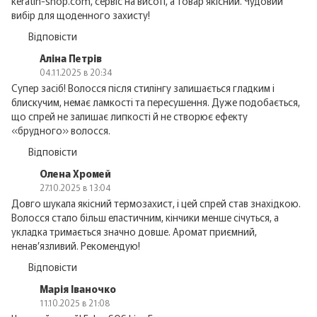
keratin-shop.com, сервіс на висоті, а товар якісний. Чудовий
вибір для щоденного захисту!
Відповісти
Аліна Петрів
04.11.2025 в 20:34
Супер засіб! Волосся після стилінгу залишається гладким і
блискучим, немає ламкості та пересушення. Дуже подобається,
що спрей не залишає липкості й не створює ефекту
«брудного» волосся.
Відповісти
Олена Хромей
27.10.2025 в 13:04
Довго шукала якісний термозахист, і цей спрей став знахідкою.
Волосся стало більш еластичним, кінчики менше січуться, а
укладка тримається значно довше. Аромат приємний,
ненав’язливий. Рекомендую!
Відповісти
Марія Іваночко
11.10.2025 в 21:08