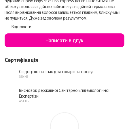
Чудовий спрей! Felps SOS Liss Express легко наноситься, не
обтяжує волосся і дійсно забезпечує надійний термозахист.
Після вирівнювання волосся залишається гладким, блискучим і
не пушиться. Дуже задоволена результатом.
Відповісти
Написати відгук
Сертифікація
Свідоцтво на знак для товарів та послуг
350 КБ
PDF
Висновок державної Санітарно Епідеміологічної
Експертізи
PDF
461 КБ