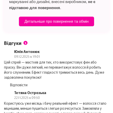
маркуванні або дизайні, внесені виробником,
не є
підставою для повернення
.
Детальніше про повернення та обмін
Відгуки
5
Юлія Антонюк
09.12.2025 в 19:01
Цей спрей — мастхев для тих, хто використовує фен або
праску. Він дуже легкий, не перевантажує волосся й робить
його слухняним. Ефект гладкості тримається весь день. Дуже
задоволена покупкою!
Відповісти
Тетяна Острозька
22.11.2025 в 09:50
Користуюсь уже місяць і бачу реальний ефект — волосся стало
міцнішим, менше пушиться і легше розчісується. Замовляла у