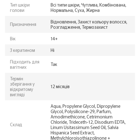
Тип шкіри
Всі типи шкіри, Чутлива, Комбінована,
голови
Нормальна, Суха, Жирна
Відновлення, Захист кольору волосся,
Призначення
Розгладження, Термозахист
Вік
14+
З кератином
Ні
Підходить для
Так
вагітних
Термін
зберігання у
12 місяців
відкритому
вигляді
Aqua, Propylene Glycol, Dipropylene
Glycol, Polysilicone-29, Parfum,
Amodimethicone, Cetrimonium
Chloride, Trideceth-12, Disodium EDTA,
Склад
Linum Usitassimum Seed Oil, Salvia
Hispanica Seed Extract,
Methylchloroisothiazolinone +