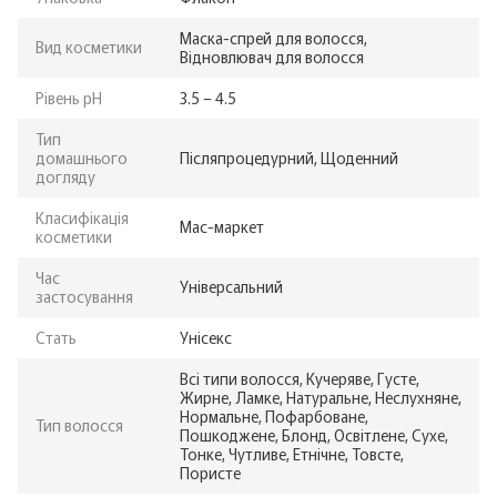
Маска-спрей для волосся,
Вид косметики
Відновлювач для волосся
Рівень pH
3.5 – 4.5
Тип
домашнього
Післяпроцедурний, Щоденний
догляду
Класифікація
Мас-маркет
косметики
Час
Універсальний
застосування
Стать
Унісекс
Всі типи волосся, Кучеряве, Густе,
Жирне, Ламке, Натуральне, Неслухняне,
Нормальне, Пофарбоване,
Тип волосся
Пошкоджене, Блонд, Освітлене, Сухе,
Тонке, Чутливе, Етнічне, Товсте,
Пористе