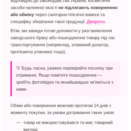
Відповідно до законодавства України, косметичні
засоби належної якості
не підлягають поверненню
або обміну
через санітарно-гігієнічні вимоги та
специфіку зберігання такої продукції.
Джерело
.
Втім, ми завжди готові допомогти у разі виявлення
заводського браку або пошкодження товару під час
транспортування (наприклад, зламаний дозатор,
протікаюча упаковка тощо).
💡 Будь ласка, уважно перевіряйте посилку при
отриманні. Якщо помітите пошкодження —
зробіть фото/відео та якнайшвидше зв’яжіться з
нами.
Обмін або повернення можливі протягом 14 днів з
моменту покупки, за умови дотримання таких умов:
товар не використовувався та має товарний
вигляд;