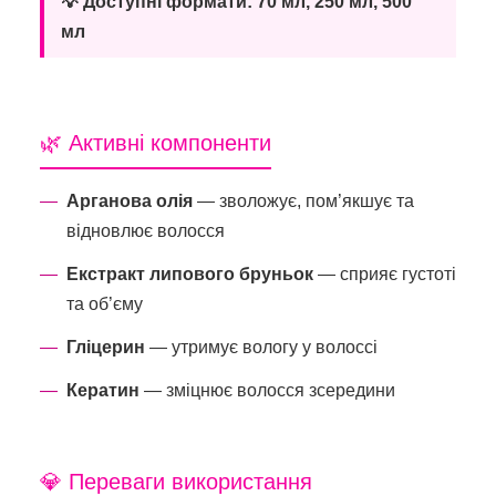
💡 Доступні формати: 70 мл, 250 мл, 500
мл
🌿 Активні компоненти
Арганова олія
— зволожує, пом’якшує та
відновлює волосся
Екстракт липового бруньок
— сприяє густоті
та об’єму
Гліцерин
— утримує вологу у волоссі
Кератин
— зміцнює волосся зсередини
💎 Переваги використання