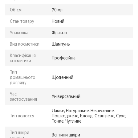
Об`єм
70 мл
Стан товару
Новий
Упаковка
Флакон
Вид косметики
Шампунь
Класифікація
Професійна
косметики
Тип
домашнього
Щоденний
догляду
Час
Універсальний
застосування
Ламке, Натуральне, Неслухняне,
Тип волосся
Пошкоджене, Блонд, Освітлене, Сухе,
Тонке, Чутливе
Тип шкіри
Всі типи шкіри
голови