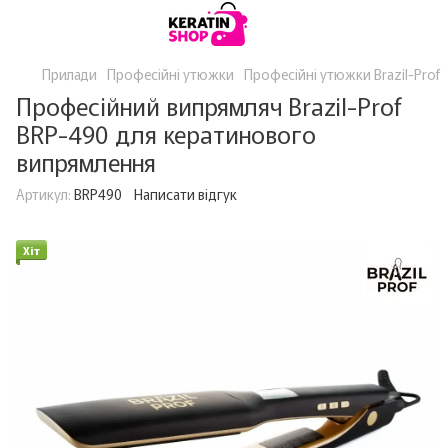
Прилади
Професійні утюжки
Професійні утюжки Brazil-Prof
Професійний випрямляч Brazil-Prof
BRP-490 для кератинового
випрямлення
Артикул:
BRP490
Написати відгук
Хіт