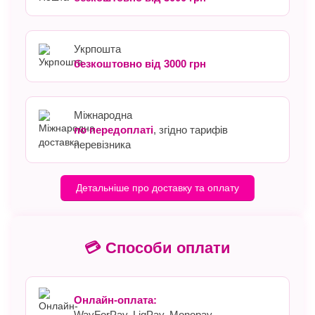
Укрпошта
безкоштовно від 3000 грн
Міжнародна
по передоплаті
, згідно тарифів
перевізника
Детальніше про доставку та оплату
💳 Способи оплати
Онлайн-оплата:
WayForPay, LiqPay, Monopay