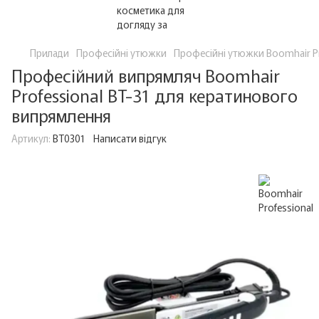
Прилади
Професійні утюжки
Професійні утюжки Boomhair Pr
Професійний випрямляч Boomhair
Professional BT-31 для кератинового
випрямлення
Артикул:
BT0301
Написати відгук