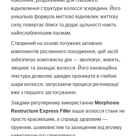
покоління, розроблений для глибокого
відновлення структури волосся зсередини. Його
унікальна формула миттєво відновлює життєву
силу, повертає блиск та додає щільності навіть
найослабленішим пасмам.
Створений на основі потужних активних
компонентів рослинного походження, цей засіб
забезпечує комплексну дію — зволожує, живить,
зміцнює та захищає волосся. Його інноваційна
текстура дозволяє швидко проникати в глибокі
шари волосся, запускаючи процеси регенерації
вже з першого застосування.
Завдяки регулярному використанню
Morphosis
Restructure Express Filler
ваше волосся стане не
просто красивішим, а справді здоровим —
пружним, шовковистим та захищеним від впливу
навколишнього середовища.