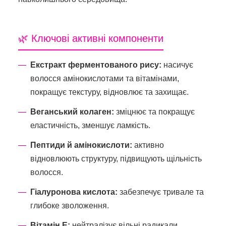
🌿 Ключові активні компоненти
Екстракт ферментованого рису:
насичує
волосся амінокислотами та вітамінами,
покращує текстуру, відновлює та захищає.
Веганський колаген:
зміцнює та покращує
еластичність, зменшує ламкість.
Пептиди й амінокислоти:
активно
відновлюють структуру, підвищують щільність
волосся.
Гіалуронова кислота:
забезпечує тривале та
глибоке зволоження.
Вітамін E:
нейтралізує вільні радикали,