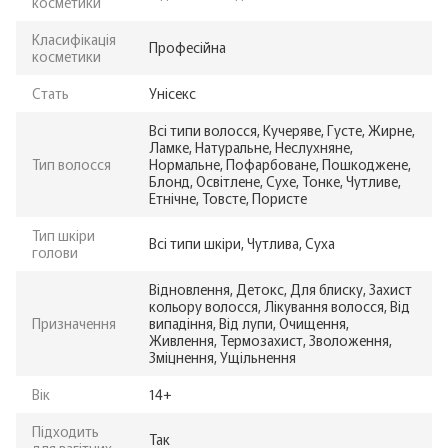
косметики
Класифікація
Професійна
косметики
Стать
Унісекс
Всі типи волосся, Кучеряве, Густе, Жирне,
Ламке, Натуральне, Неслухняне,
Тип волосся
Нормальне, Пофарбоване, Пошкоджене,
Блонд, Освітлене, Сухе, Тонке, Чутливе,
Етнічне, Товсте, Пористе
Тип шкіри
Всі типи шкіри, Чутлива, Суха
голови
Відновлення, Детокс, Для блиску, Захист
кольору волосся, Лікування волосся, Від
Призначення
випадіння, Від лупи, Очищення,
Живлення, Термозахист, Зволоження,
Зміцнення, Ущільнення
Вік
14+
Підходить
Так
для вагітних