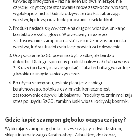
używać sporadycznie – raz na jeden lub dwa miesiące, nie
częściej. Zbyt częste stosowanie może zaszkodzić włosom,
wypłukując z nich składniki odżywcze i białka, zaburzając
warstwę lipidową oraz funkcjonowanie łusek kutikuli.
Produkt nakłada się wyłącznie na długość włosów, unikając
kontaktu ze skórą głowy. W przeciwnym razie po
zastosowaniu szamponu na skórze może pozostać cienka
warstwa, która utrudni cyrkulację powietrza i odżywienie.
Oczyszczanie SzGO powinno być rzadkie, ale bardzo
dokładne. Dlatego spieniony produkt należy nałożyć na włosy
2–3 razy (po każdym razie spłukać). Taka technika gwarantuje
głębokie usunięcie zanieczyszczeń.
Po użyciu szamponu, jeśli nie planujesz zabiegu
keratynowego, botoksu czy innych, konieczne jest
zastosowanie odżywki lub balsamu. Produkty te zminimalizują
stres po użyciu SzGO, zamkną łuski włosa i odżywią kosmyki.
Gdzie kupić szampon głęboko oczyszczający?
Wybierając szampon głęboko oczyszczający, odwiedź
stronę
sklepu internetowego
Keratin-shop. Zebraliśmy doskonały