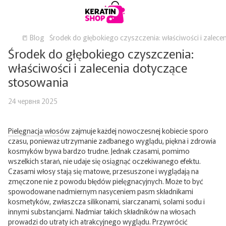
📒 Blog
Środek do głębokiego czyszczenia: właściwości i zalec
Środek do głębokiego czyszczenia:
właściwości i zalecenia dotyczące
stosowania
24 червня 2025
Pielęgnacja włosów
zajmuje każdej nowoczesnej kobiecie sporo
czasu, ponieważ utrzymanie zadbanego wyglądu, piękna i zdrowia
kosmyków bywa bardzo trudne. Jednak czasami, pomimo
wszelkich starań, nie udaje się osiągnąć oczekiwanego efektu.
Czasami włosy stają się matowe, przesuszone i wyglądają na
zmęczone nie z powodu błędów pielęgnacyjnych. Może to być
spowodowane nadmiernym nasyceniem pasm składnikami
kosmetyków, zwłaszcza silikonami, siarczanami, solami sodu i
innymi substancjami. Nadmiar takich składników na włosach
prowadzi do utraty ich atrakcyjnego wyglądu. Przywrócić