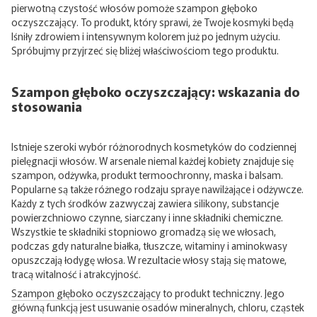
pierwotną czystość włosów pomoże szampon głęboko
oczyszczający. To produkt, który sprawi, że Twoje kosmyki będą
lśniły zdrowiem i intensywnym kolorem już po jednym użyciu.
Spróbujmy przyjrzeć się bliżej właściwościom tego produktu.
Szampon głęboko oczyszczający: wskazania do
stosowania
Istnieje szeroki wybór różnorodnych kosmetyków do codziennej
pielęgnacji włosów. W arsenale niemal każdej kobiety znajduje się
szampon, odżywka, produkt termoochronny, maska i balsam.
Popularne są także różnego rodzaju spraye nawilżające i odżywcze.
Każdy z tych środków zazwyczaj zawiera silikony, substancje
powierzchniowo czynne, siarczany i inne składniki chemiczne.
Wszystkie te składniki stopniowo gromadzą się we włosach,
podczas gdy naturalne białka, tłuszcze, witaminy i aminokwasy
opuszczają łodygę włosa. W rezultacie włosy stają się matowe,
tracą witalność i atrakcyjność.
Szampon głęboko oczyszczający
to produkt techniczny. Jego
główną funkcją jest usuwanie osadów mineralnych, chloru, cząstek