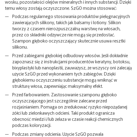
wosku, pozostałości olejów mineralnych i innych substancji. Dzięki
temu włosy zostają oczyszczone. SzGO można stosować:
Podczas regularnego stosowania produktów pielęgnacyjnych
zawierających silikony, takich jak balsamy i lotiony. Silikon
tworzy z czasem nierozpuszczalną warstwę na włosach,
przez co składniki odżywcze nie mogą się przedostać.
Szampon głęboko oczyszczający skutecznie usuwa resztki
silikonu.
Przed zabiegami głębokiej odbudowy włosów. Jeśli dokładnie
zapoznasz się z instrukcjami producentów keratyny, botoksu,
bixyplastyki lub nanoplastii, zauważysz, że wszyscy oni zalecają
użycie SzGO przed wykonaniem tych zabiegów. Dzięki
głębokiemu oczyszczeniu substancje mogą wniknąć w
strukturę włosa, zapewniając maksymalny efekt.
Przed farbowaniem. Zastosowanie szamponu głęboko
oczyszczającego jest szczególnie zalecane przed
rozjaśnianiem. Pomaga on zredukować ryzyko niepożądanej
żółci lub zielonkawych odcieni. Taki produkt ogranicza
obecność miedzi i/lub żelaza w czasie reakcji chemicznych
podczas koloryzacji.
Podczas zmiany odcienia. Użycie SzGO pozwala