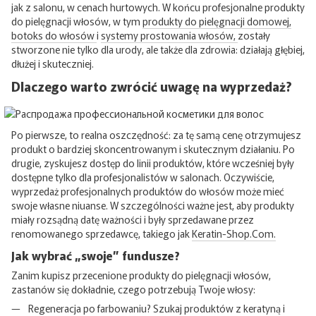
jak z salonu, w cenach hurtowych. W końcu profesjonalne produkty
do pielęgnacji włosów, w tym
produkty do pielęgnacji domowej,
botoks do włosów
i
systemy prostowania włosów,
zostały
stworzone nie tylko dla urody, ale także dla zdrowia: działają głębiej,
dłużej i skuteczniej.
Dlaczego warto zwrócić uwagę na wyprzedaż?
Po pierwsze, to realna oszczędność: za tę samą cenę otrzymujesz
produkt o bardziej skoncentrowanym i skutecznym działaniu. Po
drugie, zyskujesz dostęp do linii produktów, które wcześniej były
dostępne tylko dla profesjonalistów w salonach. Oczywiście,
wyprzedaż profesjonalnych produktów do włosów może mieć
swoje własne niuanse. W szczególności ważne jest, aby produkty
miały rozsądną datę ważności i były sprzedawane przez
renomowanego sprzedawcę, takiego jak
Keratin-Shop.Com.
Jak wybrać „swoje” fundusze?
Zanim kupisz przecenione produkty do pielęgnacji włosów,
zastanów się dokładnie, czego potrzebują Twoje włosy:
Regeneracja po farbowaniu? Szukaj produktów z keratyną i