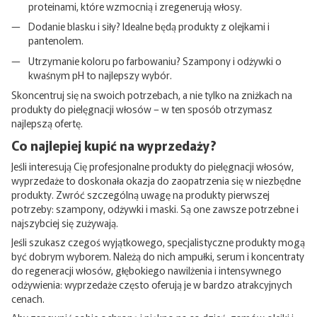
proteinami, które wzmocnią i zregenerują włosy.
Dodanie blasku i siły? Idealne będą produkty z olejkami i
pantenolem.
Utrzymanie koloru po farbowaniu? Szampony i odżywki o
kwaśnym pH to najlepszy wybór.
Skoncentruj się na swoich potrzebach, a nie tylko na zniżkach na
produkty do pielęgnacji włosów – w ten sposób otrzymasz
najlepszą ofertę.
Co najlepiej kupić na wyprzedaży?
Jeśli interesują Cię profesjonalne produkty do pielęgnacji włosów,
wyprzedaże to doskonała okazja do zaopatrzenia się w niezbędne
produkty. Zwróć szczególną uwagę na produkty pierwszej
potrzeby: szampony, odżywki i maski. Są one zawsze potrzebne i
najszybciej się zużywają.
Jeśli szukasz czegoś wyjątkowego, specjalistyczne produkty mogą
być dobrym wyborem. Należą do nich ampułki, serum i koncentraty
do regeneracji włosów, głębokiego nawilżenia i intensywnego
odżywienia: wyprzedaże często oferują je w bardzo atrakcyjnych
cenach.