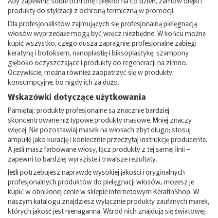
Aby zapewnić sobie ochronę i piękno na co dzień, zamów olejki i
produkty do stylizacji z ochroną termiczną w promocji.
Dla profesjonalistów zajmujących się profesjonalną pielęgnacją
włosów wyprzedaże mogą być wręcz niezbędne. W końcu można
kupić wszystko, czego dusza zapragnie: profesjonalne zabiegi
keratyną i botoksem, nanoplastię i biksoplastykę, szampony
głęboko oczyszczające i produkty do regeneracji na zimno.
Oczywiście, można również zaopatrzyć się w produkty
konsumpcyjne, bo nigdy ich za dużo.
Wskazówki dotyczące użytkowania
Pamiętaj: produkty profesjonalne są znacznie bardziej
skoncentrowane niż typowe produkty masowe. Mniej znaczy
więcej. Nie pozostawiaj masek na włosach zbyt długo; stosuj
ampułki jako kurację i koniecznie przeczytaj instrukcję producenta.
A jeśli masz farbowane włosy, łącz produkty z tej samej linii –
zapewni to bardziej wyraziste i trwalsze rezultaty.
Jeśli potrzebujesz naprawdę wysokiej jakości i oryginalnych
profesjonalnych produktów do pielęgnacji włosów, możesz je
kupić w obniżonej cenie w sklepie internetowym KeratinShop. W
naszym katalogu znajdziesz wyłącznie produkty zaufanych marek,
których jakość jest nienaganna. Wśród nich znajdują się światowej