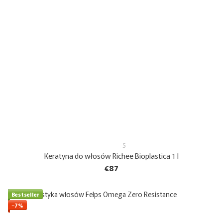
5
Keratyna do włosów Richee Bioplastica 1 l
€87
Bestseller
−7%