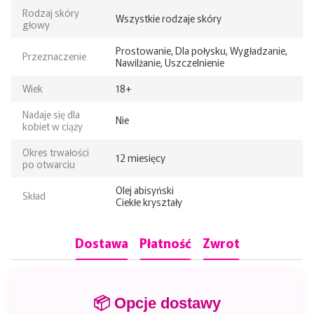
Rodzaj skóry
Wszystkie rodzaje skóry
głowy
Prostowanie, Dla połysku, Wygładzanie,
Przeznaczenie
Nawilżanie, Uszczelnienie
Wiek
18+
Nadaje się dla
Nie
kobiet w ciąży
Okres trwałości
12 miesięcy
po otwarciu
Olej abisyński
Skład
Ciekłe kryształy
Dostawa
Płatność
Zwrot
📦 Opcje dostawy