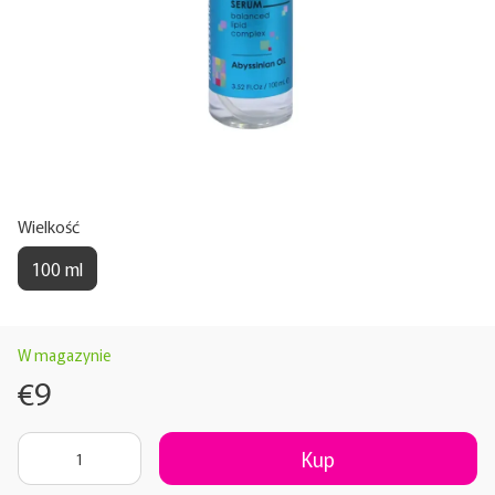
Wielkość
100 ml
W magazynie
€9
Kup