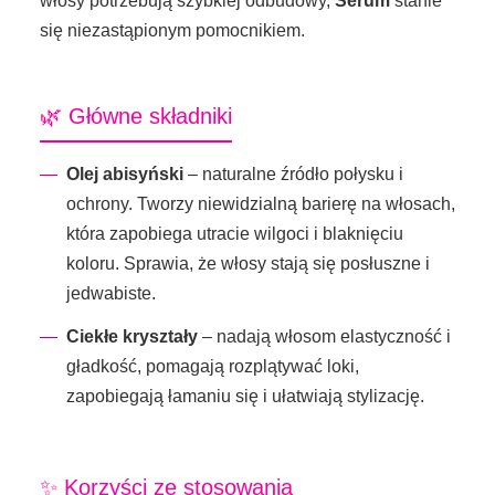
włosy potrzebują szybkiej odbudowy,
Serum
stanie
się niezastąpionym pomocnikiem.
🌿 Główne składniki
Olej abisyński
– naturalne źródło połysku i
ochrony. Tworzy niewidzialną barierę na włosach,
która zapobiega utracie wilgoci i blaknięciu
koloru. Sprawia, że ​​włosy stają się posłuszne i
jedwabiste.
Ciekłe kryształy
– nadają włosom elastyczność i
gładkość, pomagają rozplątywać loki,
zapobiegają łamaniu się i ułatwiają stylizację.
✨ Korzyści ze stosowania