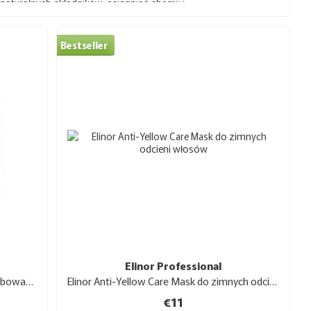
aturalnych składników, osiągnięć chemii i
kości produktów, dostosowanych do cech słowiańskiego
ainy, co pozwala kontrolować jakość i obniżać koszty
Bestseller
ie mistrzom i klientom produktów, które nie tylko
 zdrowie włosów. Marka aktywnie współpracuje z
łączące skuteczność i bezpieczeństwo. Szczególną
ich jak olej arganowy, pantenol, mikroproteiny soi i
przykład Hairdensyl i ChromoHance.
ielęgnacji włosów💧, z których każda rozwiązuje
Elinor Professional
Maska Elinor Color Save do włosów farbowanych 500 ml
Elinor Anti-Yellow Care Mask do zimnych odcieni włosów 500 ml
€11