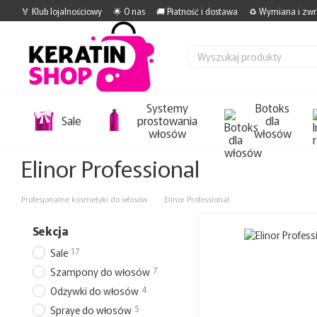
Przejdź do głównej treści
🏅 Klub lojalnościowy
🌟 O nas
🚚 Płatność i dostawa
♻️ Wymiana i zwr
Systemy
Botoks
Sale
prostowania
dla
włosów
włosów
Elinor Professional
Profesjonalne kosmetyki do włosów
Elinor Professional
Sekcja
17
Sale
7
Szampony do włosów
4
Odżywki do włosów
5
Spraye do włosów