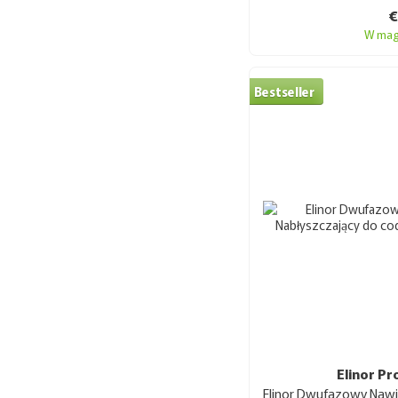
W mag
Bestseller
Elinor Pr