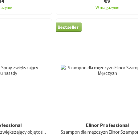
14
€9
🔬
Elinor Professional — to połączenie profesjonal
azynie
W magazynie
zdrowie włosów. Marka oferuje szeroki wybór pro
profesjonalnych stylistów, jak i zwykłych użytkown
Przy uwzględnieniu dostępności i wysokiej jakości
Bestseller
zdrowie i piękno swoich włosów.
Gdzie kupić Elinor Professional?
Produkty marki Elinor Professional można kupić 
Keratin Shop — oficjalnym dystrybutorze profesjo
ważne, jeśli chcesz mieć pewność co do autentycz
aktualnych terminów ważności.
W Keratin Shop znajdziesz szeroki wybór produkt
bezamoniakalnych, przez szampony, odżywki, mask
posiada szczegółowy opis, zalecenia dotyczące sto
profesjonalistów.
Zalety zakupów w
Keratin Shop
:
Oficjalny towar od producenta🏷️.
ofessional
Elinor Professional
Szybka dostawa🚚 na terenie całej Ukrainy 
Elinor Volumizing Spray zwiększający objętość u nasady 200 ml
Konsultacje ze specjalistami💬, którzy nap