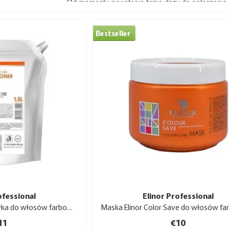
Od momentu powstania firma dąży do połączenia n
doświadczenia stylistów w tworzeniu wysokiej ja
typu włosów. Produkcja odbywa się na terenie Ukr
Bestseller
produkcji.
Koncepcja i filozofia marki
Elinor Professional stawia sobie za cel zaoferowan
zapewniają efekt estetyczny, ale również dbają o
europejskimi technologami, opracowując formuły 
uwagę przywiązuje się do doboru składników🌿, tak
pszenicy, a także innowacyjnych kompleksów, na 
Linie pielęgnacyjne Elinor
Elinor Professional oferuje różnorodne serie do p
konkretne potrzeby:
ofessional
Elinor Professional
Elinor Color Care Odżywka do włosów farbowanych 1.5 l
💎
Color Save
💎
11
€10