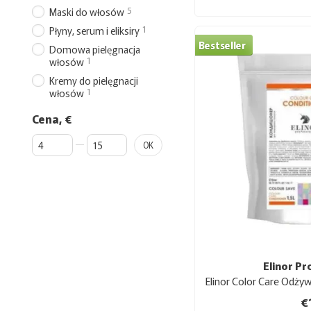
5
Maski do włosów
1
Płyny, serum i eliksiry
Bestseller
Domowa pielęgnacja
1
włosów
Kremy do pielęgnacji
1
włosów
Cena, €
Od Cena, €
Do Cena, €
OK
Elinor Pr
€