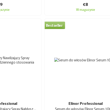
€9
€8
azynie
W magazynie
Bestseller
ofessional
Elinor Professional
Elinor Dwufazowy Nawilżający Spray Nabłyszczający do codziennego stosowania 200 ml
Serum do włosów Elinor Serum 10