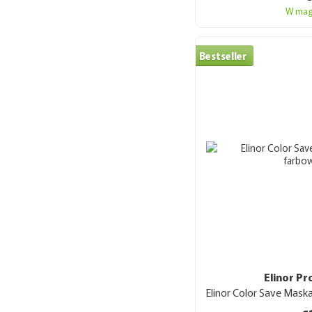
W mag
Bestseller
Elinor Pr