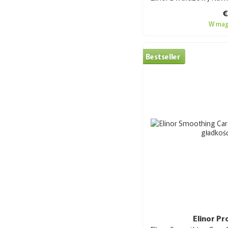
W mag
Bestseller
Elinor Pr