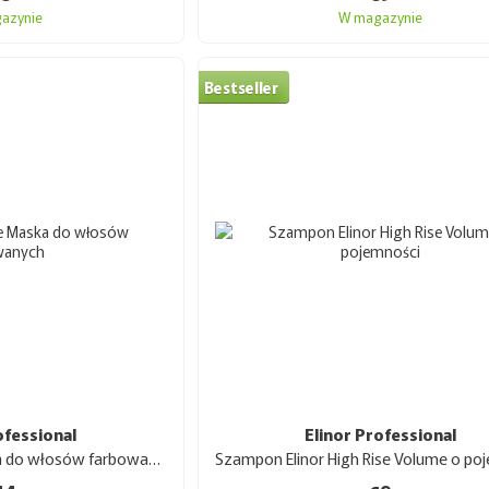
💎
Anti-Yellow Care
💎
azynie
W magazynie
Maska z fioletowym pigmentem do neutralizacji żó
ChromoHance dla zachowania chłodnych odcieni i
Bestseller
💎
Serum Elinor Professional
💎
Serum na bazie oleju abisyńskiego i płynnych k
włosów, zapobiegania rozdwajaniu się końcówek i 
włosów, nadając im jedwabistość i blask.
Innowacje i jakość
Elinor Professional aktywnie wprowadza innowacyj
ChromoHance
: polimer, który wzmacnia 
wypłukiwaniem i wpływem czynników zewnę
Hairdensyl Complex
: zawiera białka, ami
ofessional
Elinor Professional
głębokie nawilżenie i odbudowę włosów.
Elinor Color Save Maska do włosów farbowanych 1 l
Te składniki sprawiają, że produkty Elinor są sku