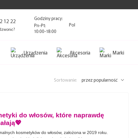
Godziny pracy:
2 12 22
Pol
Pn-Pt:
dzwonić?
10:00-18:00
Urządzenia
Akcesoria
Marki
Sortowanie:
przez popularność
metyki do włosów, które naprawdę
iałają💖
jonalnych kosmetyków do włosów, założona w 2019 roku.