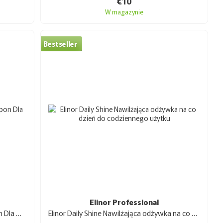
€10
nego podejścia, innowacyjnych technologii i troski o
W magazynie
duktów, które zaspokoją potrzeby zarówno
ików poszukujących wysokiej jakości pielęgnacji włosów.
, Elinor zasługuje na uwagę wszystkich, którzy cenią
Bestseller
w sprawdzonym i wiarygodnym sklepie internetowym
nalnych kosmetyków do włosów. Jest to szczególnie
ności produktów, jakości ich przechowywania i
ów 🧴Elinor — od farb amoniakalnych i
i, serum, aż po produkty tonujące. Każdy produkt
sowania i, co istotne, opinie prawdziwych klientów i
Elinor Professional
i Europy.
Szampon dla mężczyzn Elinor Szampon Dla Mężczyzn 1 l
Elinor Daily Shine Nawilżająca odżywka na co dzień do codziennego użytku 1,5 l
rawdę znają się na produktach.