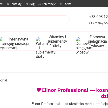
ot
📲 Kontakty
📒 Blog
📣 Referencje
🔖 Oferta
+38 093 12
Czy mamy od
Witaminy i
Domowa
Intensywna
suplementy
pielęgnacja
regeneracja
diety
włosów
💖Elinor Professional — kos
dz
Elinor Professional — to ukraińska marka profes