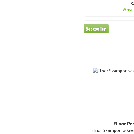
W mag
Bestseller
Elinor Pr
Elinor Szampon w kre