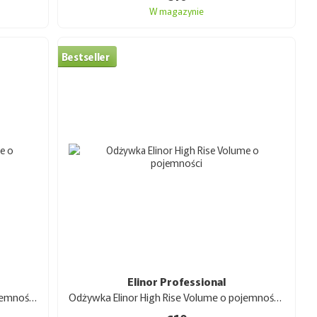
W magazynie
łtych tonów w jasnych i rozjaśnianych włosach. Zawiera
 odbudowy struktury włosów.
Bestseller
ryształów✨ przeznaczone do odbudowy zniszczonych
ułatwiania rozczesywania. Lekka formuła nie obciąża
ne składniki🧪 do swoich produktów:
i utrzymuje kolor włosów farbowanych, chroniąc je przed
trznych.
nokwasy, chitozan i ekstrakt z miodu, zapewniając
Elinor Professional
Szampon Elinor High Rise Volume o pojemności 1 l
Odżywka Elinor High Rise Volume o pojemności 1 l
teczne i bezpieczne do regularnego stosowania.