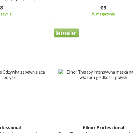
€8
€9
azynie
W magazynie
Bestseller
ofessional
Elinor Professional