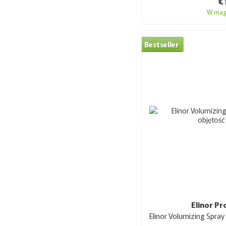
€
W mag
Bestseller
Elinor Pr