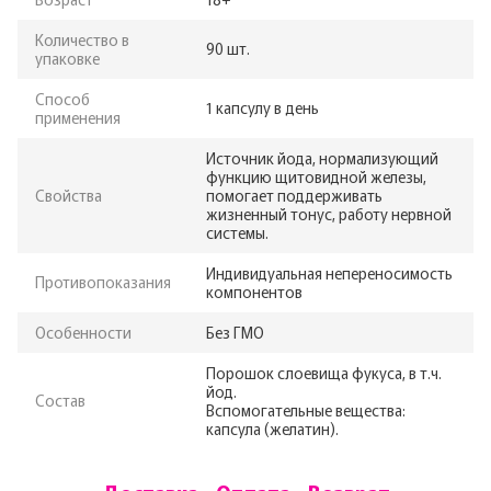
Количество в
90 шт.
упаковке
Способ
1 капсулу в день
применения
Источник йода, нормализующий
функцию щитовидной железы,
Свойства
помогает поддерживать
жизненный тонус, работу нервной
системы.
Индивидуальная непереносимость
Противопоказания
компонентов
Особенности
Без ГМО
Порошок слоевища фукуса, в т.ч.
йод.
Состав
Вспомогательные вещества:
капсула (желатин).