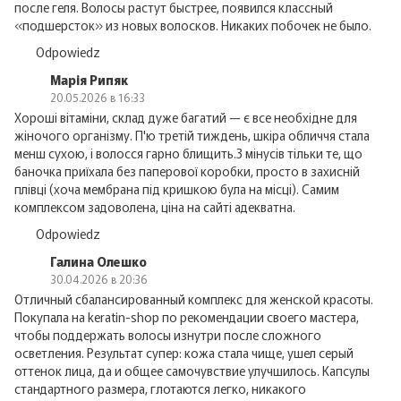
после геля. Волосы растут быстрее, появился классный
«подшерсток» из новых волосков. Никаких побочек не было.
Odpowiedz
Марія Рипяк
20.05.2026 в 16:33
Хороші вітаміни, склад дуже багатий — є все необхідне для
жіночого організму. П'ю третій тиждень, шкіра обличчя стала
менш сухою, і волосся гарно блищить.З мінусів тільки те, що
баночка приїхала без паперової коробки, просто в захисній
плівці (хоча мембрана під кришкою була на місці). Самим
комплексом задоволена, ціна на сайті адекватна.
Odpowiedz
Галина Олешко
30.04.2026 в 20:36
Отличный сбалансированный комплекс для женской красоты.
Покупала на keratin-shop по рекомендации своего мастера,
чтобы поддержать волосы изнутри после сложного
осветления. Результат супер: кожа стала чище, ушел серый
оттенок лица, да и общее самочувствие улучшилось. Капсулы
стандартного размера, глотаются легко, никакого