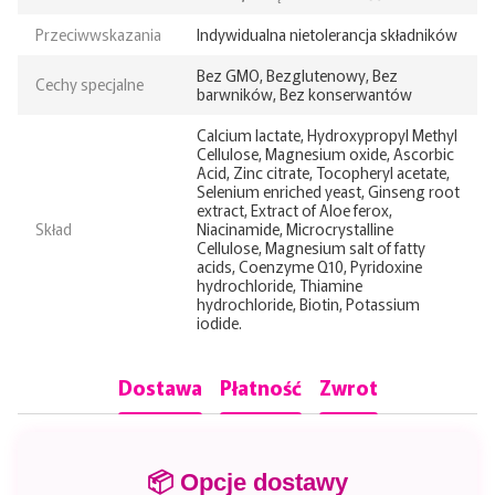
Przeciwwskazania
Indywidualna nietolerancja składników
Bez GMO, Bezglutenowy, Bez
Cechy specjalne
barwników, Bez konserwantów
Calcium lactate, Hydroxypropyl Methyl
Cellulose, Magnesium oxide, Ascorbic
Acid, Zinc citrate, Tocopheryl acetate,
Selenium enriched yeast, Ginseng root
extract, Extract of Aloe ferox,
Skład
Niacinamide, Microcrystalline
Cellulose, Magnesium salt of fatty
acids, Coenzyme Q10, Pyridoxine
hydrochloride, Thiamine
hydrochloride, Biotin, Potassium
iodide.
Dostawa
Płatność
Zwrot
📦 Opcje dostawy