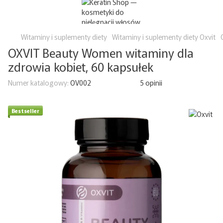
Witaminy i suplementy diety
Witaminy i suplementy diety Oxvit
OXVIT Beauty Women witaminy dla
zdrowia kobiet, 60 kapsułek
Numer katalogowy:
OV002
5 opinii
Bestseller