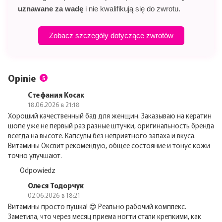
uznawane za wadę
i nie kwalifikują się do zwrotu.
Zobacz szczegóły dotyczące zwrotów
Opinie
5
Стефания Косак
18.06.2026 в 21:18
Хороший качественный бад для женщин. Заказываю на кератин
шопе уже не первый раз разные штучки, оригинальность бренда
всегда на высоте. Капсулы без неприятного запаха и вкуса.
Витамины Оксвит рекомендую, общее состояние и тонус кожи
точно улучшают.
Odpowiedz
Олеся Тодорчук
02.06.2026 в 18:21
Витамины просто пушка! 😍 Реально рабочий комплекс.
Заметила, что через месяц приема ногти стали крепкими, как