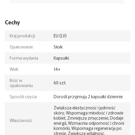
Cechy
Kraj produkcji
EU (LV)
Opakowanie
Słoik
Forma wydania
Kapsułki
Wiek
14+
Ilość w
60 szt.
opakowaniu
Sposób użycia
Dorośli przyjmują 2 kapsułki dziennie
Zwiększa elastyczność i jędrność
skóry, Wspomaga młodość i zdrowie
kobiet, Zmniejsza zmęczenie, Dodaje
Właściwości
energii, Wzmacnia odporność i chroni
komórki, Wspomaga regenerację po
stresie, Zwiększa witalność.