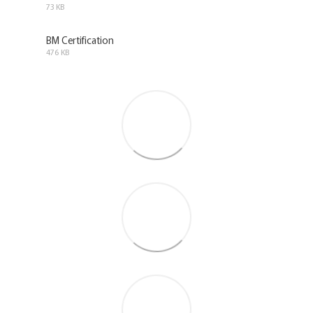
73 KB
PDF
BM Certification
476 KB
PDF