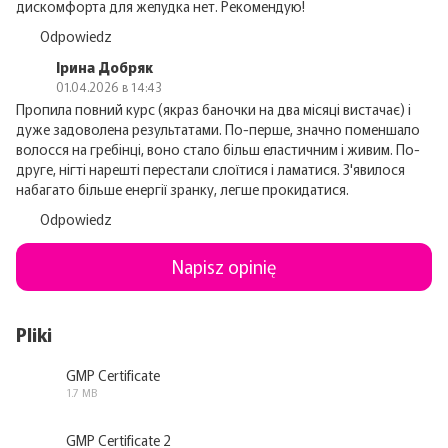
дискомфорта для желудка нет. Рекомендую!
Odpowiedz
Ірина Добряк
01.04.2026 в 14:43
Пропила повний курс (якраз баночки на два місяці вистачає) і
дуже задоволена результатами. По-перше, значно поменшало
волосся на гребінці, воно стало більш еластичним і живим. По-
друге, нігті нарешті перестали слоїтися і ламатися. З'явилося
набагато більше енергії зранку, легше прокидатися.
Odpowiedz
Napisz opinię
Pliki
GMP Certificate
1.7 MB
PDF
GMP Certificate 2