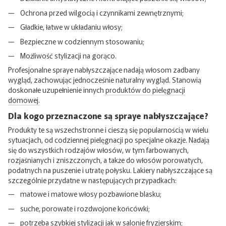
Ochrona przed wilgocią i czynnikami zewnętrznymi;
Gładkie, łatwe w układaniu włosy;
Bezpieczne w codziennym stosowaniu;
Możliwość stylizacji na gorąco.
Profesjonalne spraye nabłyszczające nadają włosom zadbany
wygląd, zachowując jednocześnie naturalny wygląd. Stanowią
doskonałe uzupełnienie innych
produktów do pielęgnacji
domowej.
Dla kogo przeznaczone są spraye nabłyszczające?
Produkty te są wszechstronne i cieszą się popularnością w wielu
sytuacjach, od codziennej pielęgnacji po specjalne okazje. Nadają
się do wszystkich rodzajów włosów, w tym farbowanych,
rozjaśnianych i zniszczonych, a także do włosów porowatych,
podatnych na puszenie i utratę połysku. Lakiery nabłyszczające są
szczególnie przydatne w następujących przypadkach:
matowe i matowe włosy pozbawione blasku;
suche, porowate i rozdwojone końcówki;
potrzeba szybkiej stylizacji jak w salonie fryzjerskim;