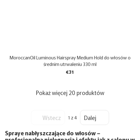
MoroccanOil Luminous Hairspray Medium Hold do włosów o
średnim utrwaleniu 330 ml
€31
Pokaż więcej 20 produktów
Wstecz
Dalej
1
z 4
Spraye nabłyszczające do włosów –
profesjonalna pielęgnacja i efekty jak z salonu w