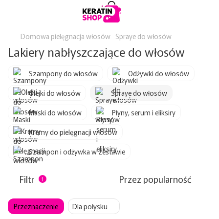
Domowa pielęgnacja włosów
Spraye do włosów
Lakiery nabłyszczające do włosów
Szampony do włosów
Odżywki do włosów
Olejki do włosów
Spraye do włosów
Maski do włosów
Płyny, serum i eliksiry
Kremy do pielęgnacji włosów
Szampon i odżywka w zestawie
Filtr
Przez popularność
1
Przeznaczenie
Dla połysku