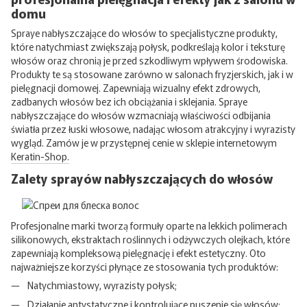
domu
Spraye nabłyszczające do włosów to specjalistyczne produkty,
które natychmiast zwiększają połysk, podkreślają kolor i teksturę
włosów oraz chronią je przed szkodliwym wpływem środowiska.
Produkty te są stosowane zarówno w salonach fryzjerskich, jak i w
pielęgnacji domowej. Zapewniają wizualny efekt zdrowych,
zadbanych włosów bez ich obciążania i sklejania. Spraye
nabłyszczające do włosów wzmacniają właściwości odbijania
światła przez łuski włosowe, nadając włosom atrakcyjny i wyrazisty
wygląd. Zamów je w przystępnej cenie w sklepie internetowym
Keratin-Shop.
Zalety sprayów nabłyszczających do włosów
Profesjonalne marki tworzą formuły oparte na lekkich polimerach
silikonowych, ekstraktach roślinnych i odżywczych olejkach, które
zapewniają kompleksową pielęgnację i efekt estetyczny. Oto
najważniejsze korzyści płynące ze stosowania tych produktów:
Natychmiastowy, wyrazisty połysk;
Działanie antystatyczne i kontrolujące puszenie się włosów;