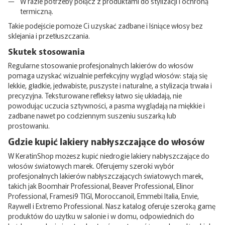
W razie potrzeby połącz z produktami do stylizacji i ochroną
termiczną.
Takie podejście pomoże Ci uzyskać zadbane i lśniące włosy bez
sklejania i przetłuszczania.
Skutek stosowania
Regularne stosowanie profesjonalnych lakierów do włosów
pomaga uzyskać wizualnie perfekcyjny wygląd włosów: stają się
lekkie, gładkie, jedwabiste, puszyste i naturalne, a stylizacja trwała i
precyzyjna. Teksturowane refleksy łatwo się układają, nie
powodując uczucia sztywności, a pasma wyglądają na miękkie i
zadbane nawet po codziennym suszeniu suszarką lub
prostowaniu.
Gdzie kupić lakiery nabłyszczające do włosów
W KeratinShop możesz kupić niedrogie lakiery nabłyszczające do
włosów światowych marek. Oferujemy szeroki wybór
profesjonalnych lakierów nabłyszczających światowych marek,
takich jak Boomhair Professional, Beaver Professional, Elinor
Professional, Framesi9 TIGI, Moroccanoil, Emmebi Italia, Envie,
Raywell i Extremo Professional. Nasz katalog oferuje szeroką gamę
produktów do użytku w salonie i w domu, odpowiednich do