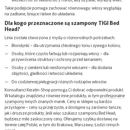
Takie podejście pomaga zachować równowagę: włosy wyglądają
na zadbane, lśniące i łatwe do układania.
Dla kogo przeznaczone są szampony TIGI Bed
Head?
Linia została stworzona z myślą o różnorodnych potrzebach:
Blondynki – dla utrzymania chłodnego tonu i żywego koloru;
Osoby, które często farbują lub rozjaśniają włosy – dla
przywrócenia struktury i ochrony przed łamaniem;
Osoby z cienkimi lub niesfornymi włosami – dla dodania
objętości, gładkości i łatwości układania;
Do codziennej pielęgnacji różnych rodzajów włosów.
Konsultanci Keratin-Shop pomogą Ci dobrać odpowiedni produkt.
W katalogu znajdziesz również inne produkty, w tym
profesjonalne
szampony
innych znanych marek. Ceny w sklepie są bardzo
przystępne – ceny są przejrzyste, a dostępne są zarówno tańsze,
jak i droższe produkty. Jeśli więc szukasz szamponu Bed Head,
będziesz mile zaskoczony ceną. Oferujemy szybką dostawę na
terenie całej Polski, w tym do Krakowa, Warszawy, Łodzi i innych