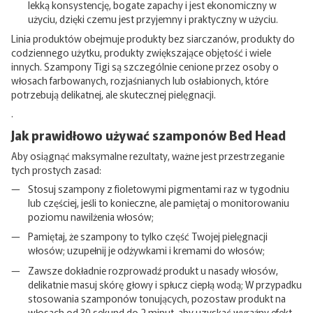
lekką konsystencję, bogate zapachy i jest ekonomiczny w
użyciu, dzięki czemu jest przyjemny i praktyczny w użyciu.
Linia produktów obejmuje produkty bez siarczanów, produkty do
codziennego użytku, produkty zwiększające objętość i wiele
innych. Szampony Tigi są szczególnie cenione przez osoby o
włosach farbowanych, rozjaśnianych lub osłabionych, które
potrzebują delikatnej, ale skutecznej pielęgnacji.
.
Jak prawidłowo używać szamponów Bed Head
Aby osiągnąć maksymalne rezultaty, ważne jest przestrzeganie
tych prostych zasad:
Stosuj szampony z fioletowymi pigmentami raz w tygodniu
lub częściej, jeśli to konieczne, ale pamiętaj o monitorowaniu
poziomu nawilżenia włosów;
Pamiętaj, że szampony to tylko część Twojej pielęgnacji
włosów; uzupełnij je
odżywkami
i
kremami do włosów;
Zawsze dokładnie rozprowadź produkt u nasady włosów,
delikatnie masuj skórę głowy i spłucz ciepłą wodą; W przypadku
stosowania szamponów tonujących, pozostaw produkt na
włosach od 30 sekund do 2 minut, aby uzyskać wyraźny efekt.