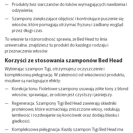
Produkty bez siarczanów do loków wymagających nawilżenia i
odżywienia;
Szampony zwiększające objętość i kontrolujące puszenie się
włosów, które pomagają utrzymać fryzurę i zadbany wygląd
przez długi czas.
To właśnie ta różnorodność sprawia, że ​​Bed Head to linia
uniwersalna: znajdziesz tu produkt do każdego rodzaju i
przeznaczenia włosów
Korzyści ze stosowania szamponów Bed Head
Wybierając szampon Tigi, otrzymujesz oczyszczenie i
kompleksową pielęgnację. W zależności od właściwości produktu,
możliwe są następujące efekty:
Korekcja tonu. Fioletowe szampony usuwają żółte tony z blond
włosów, sprawiając, że odcień jest czystszy i jaśniejszy.
Regeneracja. Szampony Tigi Bed Head zawierają składniki
proteinowe, które wzmacniają zniszczone włosy, redukują
łamliwość i rozdwajanie się końcówek oraz dodają blasku i
gładkości.
Kompleksowa pielęgnacja. Każdy szampon Tigi Bed Head ma