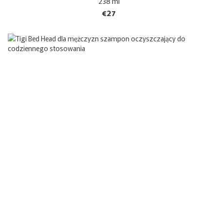
238 ml
€27