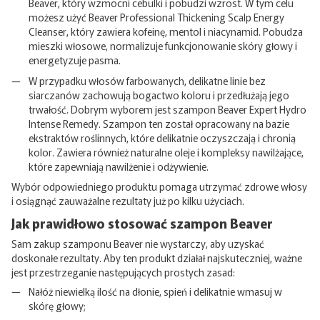
Beaver, który wzmocni cebulki i pobudzi wzrost. W tym celu
możesz użyć Beaver Professional Thickening Scalp Energy
Cleanser, który zawiera kofeinę, mentol i niacynamid. Pobudza
mieszki włosowe, normalizuje funkcjonowanie skóry głowy i
energetyzuje pasma.
W przypadku włosów farbowanych, delikatne linie bez
siarczanów zachowują bogactwo koloru i przedłużają jego
trwałość. Dobrym wyborem jest szampon Beaver Expert Hydro
Intense Remedy. Szampon ten został opracowany na bazie
ekstraktów roślinnych, które delikatnie oczyszczają i chronią
kolor. Zawiera również naturalne oleje i kompleksy nawilżające,
które zapewniają nawilżenie i odżywienie.
Wybór odpowiedniego produktu pomaga utrzymać zdrowe włosy
i osiągnąć zauważalne rezultaty już po kilku użyciach.
Jak prawidłowo stosować szampon Beaver
Sam zakup szamponu Beaver nie wystarczy, aby uzyskać
doskonałe rezultaty. Aby ten produkt działał najskuteczniej, ważne
jest przestrzeganie następujących prostych zasad:
Nałóż niewielką ilość na dłonie, spień i delikatnie wmasuj w
skórę głowy;