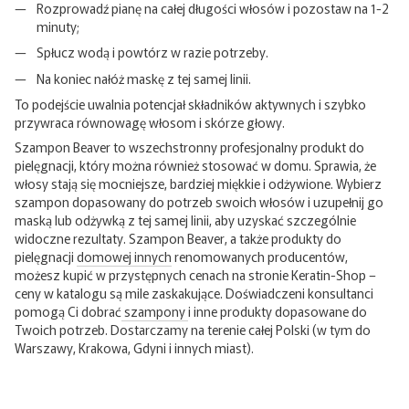
Rozprowadź pianę na całej długości włosów i pozostaw na 1-2
minuty;
Spłucz wodą i powtórz w razie potrzeby.
Na koniec nałóż
maskę
z tej samej linii.
To podejście uwalnia potencjał składników aktywnych i szybko
przywraca równowagę włosom i skórze głowy.
Szampon Beaver to wszechstronny profesjonalny produkt do
pielęgnacji, który można również stosować w domu. Sprawia, że ​​
włosy stają się mocniejsze, bardziej miękkie i odżywione. Wybierz
szampon dopasowany do potrzeb swoich włosów i uzupełnij go
maską lub odżywką z tej samej linii, aby uzyskać szczególnie
widoczne rezultaty. Szampon Beaver, a także produkty do
pielęgnacji
domowej innych
renomowanych producentów,
możesz kupić w przystępnych cenach na stronie Keratin-Shop –
ceny w katalogu są mile zaskakujące. Doświadczeni konsultanci
pomogą Ci dobrać
szampony
i inne produkty dopasowane do
Twoich potrzeb. Dostarczamy na terenie całej Polski (w tym do
Warszawy, Krakowa, Gdyni i innych miast).