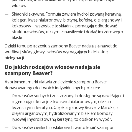
włosów.
Składniki aktywne. Formuła zawiera hydrolizowaną keratynę,
kolagen, kwas hialuronowy, biotynę, kofeinę, olej arganowy i
kokosowy – wszystkie te składniki pomagają odbudować
strukturę włosów, utrzymać nawilżenie i dodać im zdrowego
blasku.
Dzięki temu połączeniu szampony Beaver nadają się nawet do
wrażliwej skóry głowy i włosów wymagających delikatnej
pielęgnacji.
Do jakich rodzajów włosów nadają się
szampony Beaver?
Asortyment marki ułatwia znalezienie szamponu Beaver
dopasowanego do Twoich indywidualnych potrzeb:
Do włosów suchych i zniszczonych dostępne są nawilżające i
regenerujące kuracje z kwasem hialuronowym, olejkami
leczniczymi i keratyną. Olejek arganowy Beaver z Maroka, z
olejem arganowym, hydrolizowanym białkiem komosy
ryżowej i hydrolizowaną keratyną, to doskonały wybór.
Do włosów cienkich i osłabionych warto kupić szampon