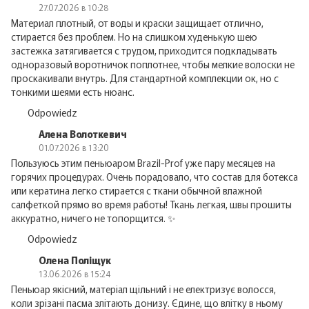
27.07.2026 в 10:28
Материал плотный, от воды и краски защищает отлично,
стирается без проблем. Но на слишком худенькую шею
застежка затягивается с трудом, приходится подкладывать
одноразовый воротничок поплотнее, чтобы мелкие волоски не
проскакивали внутрь. Для стандартной комплекции ок, но с
тонкими шеями есть нюанс.
Odpowiedz
Алена Волоткевич
01.07.2026 в 13:20
Пользуюсь этим пеньюаром Brazil-Prof уже пару месяцев на
горячих процедурах. Очень порадовало, что состав для ботекса
или кератина легко стирается с ткани обычной влажной
салфеткой прямо во время работы! Ткань легкая, швы прошиты
аккуратно, ничего не топорщится. ✨
Odpowiedz
Олена Поліщук
13.06.2026 в 15:24
Пеньюар якісний, матеріал щільний і не електризує волосся,
коли зрізані пасма злітають донизу. Єдине, що влітку в ньому