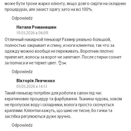
може бути трохи жарко клієнту, якщо довго сидіти на складних
процедурах, але захист одягу зато на всі 100%.
Odpowiedz
Наталя Романишин
19.05.2026 в 08:09
Отличный накидной пеньюар! Размер реально большой,
полностью закрывает и спину, и ноги клиентки, так что за
одежду можно вообще не переживать. Воротник плотно
прилегает, волосы за ворот не залетают. После стирки сохнет
за полчаса и не теряет цвет. 👌✂️
Odpowiedz
Вікторія Левченко
05.05.2026 в 14:13
Такий пеньюар потрібен для роботи в салон під час
кератинових процедур та фарбування. Тканина чудова, зовсім
не пропускає воду і складники, волога просто скочується
краплями. Клієнтки кажуть, що шию не тисне, бо гачки та
застібка регулюються дуже зручно.
Odpowiedz