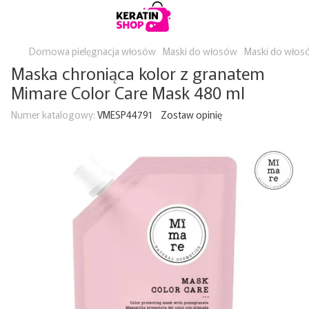
Domowa pielęgnacja włosów
Maski do włosów
Maski do włos
Maska chroniąca kolor z granatem
Mimare Color Care Mask 480 ml
Numer katalogowy:
VMESP44791
Zostaw opinię