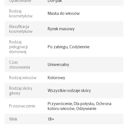
Opakowanie
Doi-pak
Rodzaj
Maska do włosów
kosmetyków
Klasyfikacja
Rynek masowy
kosmetyków
Rodzaj
pielęgnacji
Po zabiegu, Codziennie
domowej
Czas
Uniwersalny
stosowania
Rodzaj włosów
Kolorowy
Rodzaj skóry
Wszystkie rodzaje skóry
głowy
Przywrócenie, Dla połysku, Ochrona
Przeznaczenie
koloru włosów, Odżywianie
Wiek
18+