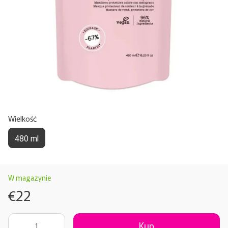
Wielkość
480 ml
W magazynie
€22
Kup