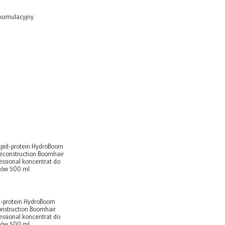
t kumulacyjny
d-protein HydroBoom
nstruction Boomhair
essional koncentrat do
sów 500 ml