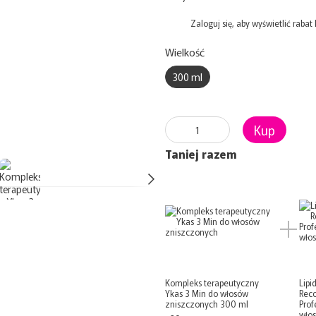
%
Zaloguj się
, aby wyświetlić raba
Wielkość
300 ml
Kup
Taniej razem
Kompleks terapeutyczny
Lipi
Ykas 3 Min do włosów
Reco
zniszczonych 300 ml
Prof
wło