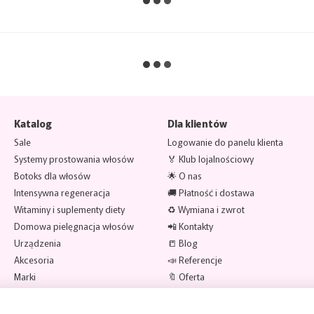
Katalog
Dla klientów
Sale
Logowanie do panelu klienta
Systemy prostowania włosów
🏅 Klub lojalnościowy
Botoks dla włosów
🌟 O nas
Intensywna regeneracja
🚚 Płatność i dostawa
Witaminy i suplementy diety
♻️ Wymiana i zwrot
Domowa pielęgnacja włosów
📲 Kontakty
Urządzenia
📒 Blog
Akcesoria
📣 Referencje
Marki
🔖 Oferta
Jesteśmy w mediach