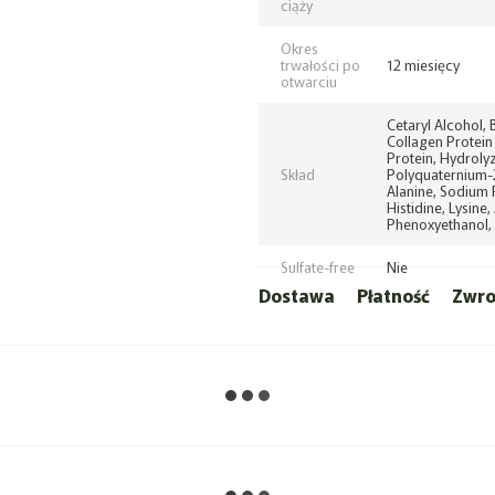
ciąży
Okres
trwałości po
12 miesięcy
otwarciu
Cetaryl Alcohol,
Collagen Protein
Protein, Hydroly
Skład
Polyquaternium-22
Alanine, Sodium P
Histidine, Lysine
Phenoxyethanol, 
Sulfate-free
Nie
Dostawa
Płatność
Zwro