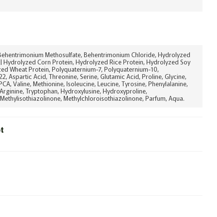
 Behentrimonium Methosulfate, Behentrimonium Chloride, Hydrolyzed
 | Hydrolyzed Corn Protein, Hydrolyzed Rice Protein, Hydrolyzed Soy
zed Wheat Protein, Polyquaternium-7, Polyquaternium-10,
, Aspartic Acid, Threonine, Serine, Glutamic Acid, Proline, Glycine,
CA, Valine, Methionine, Isoleucine, Leucine, Tyrosine, Phenylalanine,
, Arginine, Tryptophan, Hydroxylusine, Hydroxyproline,
Methylisothiazolinone, Methylchloroisothiazolinone, Parfum, Aqua.
t