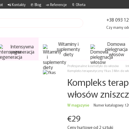
ot
📲 Kontakty
📒 Blog
📣 Referencje
🔖 Oferta
+38 093 12
Czy mamy od
Witaminy i
Domowa
Intensywna
suplementy
pielęgnacja
regeneracja
diety
włosów
Profesjonalne kosmetyki do włosów
In
Kompleks terapeutyczny Ykas 3 Min do w
Kompleks terap
włosów zniszc
W magazynie
Numer katalogowy: 1
€29
Ceny hurtowe od 2 sztuki