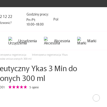
Godziny pracy:
2 12 22
Pol
Pn-Pt:
dzwonić?
10:00-18:00
Urządzenia
Akcesoria
Marki
tensywna regeneracja
Intensywna regeneracja Ykas
łosów zniszczonych 300 ml
eutyczny Ykas 3 Min do
zonych 300 ml
2001
5 opinii