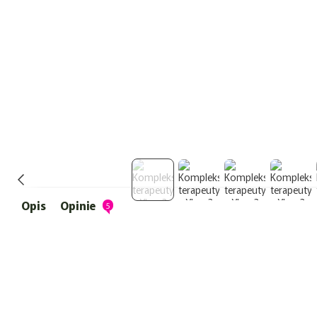
Opis
Opinie
5