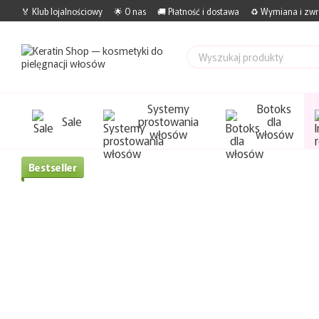
Przejdź do głównej treści
🏅 Klub lojalnościowy
🌟 O nas
🚚 Płatność i dostawa
♻️ Wymiana i zwr
Systemy
Botoks
Sale
prostowania
dla
włosów
włosów
Bestseller