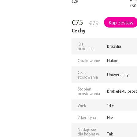
€29
€50
€75
€79
Kup zestaw
Cechy
Kraj
Brazylia
produkcji
Opakowanie
Flakon
Czas
Uniwersalny
stosowania
Stopień
Brak efektu pros
prostowania
Wiek
14+
Z keratyną
Nie
Nadaje się
dla kobiet w
Tak