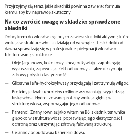
Przyjrzyjmy się teraz, jakie składniki powinna zawierać formuła
kremu, aby był naprawdę skuteczny.
Na co zwrócić uwagę w składzie: sprawdzone
składniki
Dobry krem ​​do włosów kręconych zawiera składniki aktywne, które
wnikają w strukturę włosa i działają od wewnątrz. Te składniki od
dawna sprawdzają się w profesjonalnej pielęgnacji włosów o
teksturowanej strukturze:
Oleje (arganowy, kokosowy, shea) odżywiają i zapobiegają
wysuszaniu, zapewniają efekt odbudowy, a także utrzymują
zdrowy połysk i elastyczność.
Gliceryna i alfa-hydroksykwasy przyciągają i zatrzymują wilgoć.
Proteiny jedwabiu/proteiny roślinne wzmacniają i wygładzają
łuskę włosa. Hydrolizowane proteiny wnikają głębiej w
strukturę włosa, wspomagając jego odbudowę.
Pantenol. Znany również jako witamina B6, składnik ten wnika
głęboko w strukturę włosa, poprawiając jego elastyczność i
ochronę oraz utrzymując zdrową, falowaną strukturę.
Ceramidy odbudowują barierę lipidową.