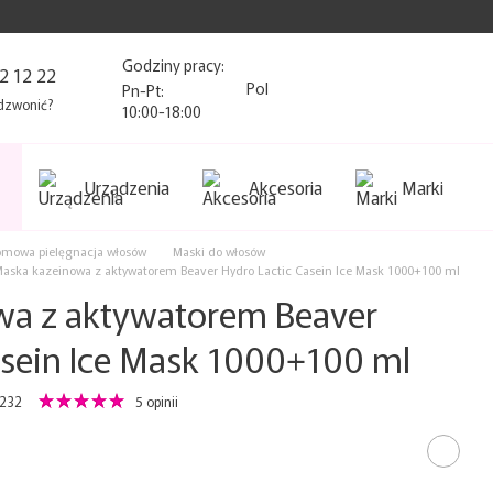
Godziny pracy:
2 12 22
Pol
Pn-Pt:
dzwonić?
10:00-18:00
Urządzenia
Akcesoria
Marki
mowa pielęgnacja włosów
Maski do włosów
aska kazeinowa z aktywatorem Beaver Hydro Lactic Casein Ice Mask 1000+100 ml
wa z aktywatorem Beaver
asein Ice Mask 1000+100 ml
9232
5 opinii