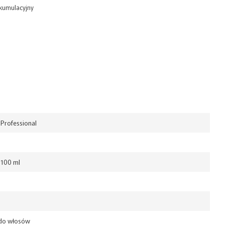
t kumulacyjny
Professional
 100 ml
do włosów