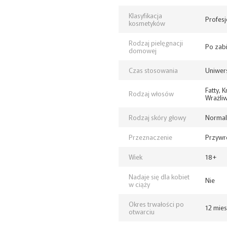
Klasyfikacja
Profesj
kosmetyków
Rodzaj pielęgnacji
Po zab
domowej
Czas stosowania
Uniwer
Fatty, 
Rodzaj włosów
Wrażli
Rodzaj skóry głowy
Normaln
Przeznaczenie
Przywró
Wiek
18+
Nadaje się dla kobiet
Nie
w ciąży
Okres trwałości po
12 mies
otwarciu