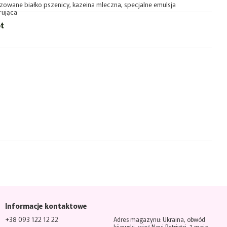
zowane białko pszenicy, kazeina mleczna, specjalne emulsja
rująca
t
Informacje kontaktowe
+38 093 122 12 22
Adres magazynu: Ukraina, obwód
kijowski, wieś Novi Petrivtsi, 1 maja