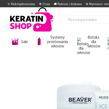
Przejdź do głównej treści
🏅 Klub lojalnościowy
🌟 O nas
🚚 Płatność i dostawa
♻️ Wymiana i zwr
Systemy
Botoks
Sale
prostowania
dla
włosów
włosów