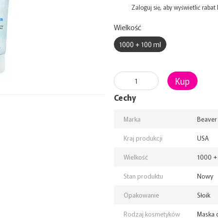
%
Zaloguj się
, aby wyświetlić raba
Wielkość
1000 + 100 ml
Kup
Cechy
Marka
Beaver 
Kraj produkcji
USA
Wielkość
1000 +
Stan produktu
Nowy
Opakowanie
Słoik
Rodzaj kosmetyków
Maska 