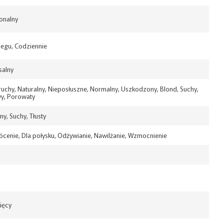
onalny
iegu, Codziennie
salny
Kruchy, Naturalny, Nieposłuszne, Normalny, Uszkodzony, Blond, Suchy,
wy, Porowaty
y, Suchy, Tłusty
cenie, Dla połysku, Odżywianie, Nawilżanie, Wzmocnienie
ięcy