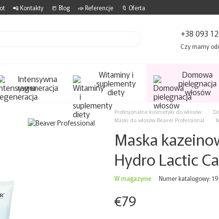
ot
📲 Kontakty
📒 Blog
📣 Referencje
🔖 Oferta
+38 093 12
Czy mamy od
Witaminy i
Domowa
Intensywna
suplementy
pielęgnacja
regeneracja
diety
włosów
Profesjonalne kosmetyki do włosów
Do
Maski do włosów Beaver Professional
M
Maska kazeino
Hydro Lactic C
W magazynie
Numer katalogowy: 1
€79