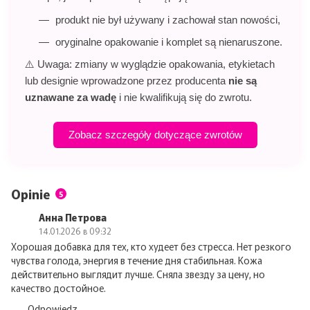
produkt nie był używany i zachował stan nowości,
oryginalne opakowanie i komplet są nienaruszone.
⚠️ Uwaga: zmiany w wyglądzie opakowania, etykietach
lub designie wprowadzone przez producenta
nie są
uznawane za wadę
i nie kwalifikują się do zwrotu.
Zobacz szczegóły dotyczące zwrotów
Opinie
5
Анна Петрова
14.01.2026 в 09:32
Хорошая добавка для тех, кто худеет без стресса. Нет резкого
чувства голода, энергия в течение дня стабильная. Кожа
действительно выглядит лучше. Сняла звезду за цену, но
качество достойное.
Odpowiedz