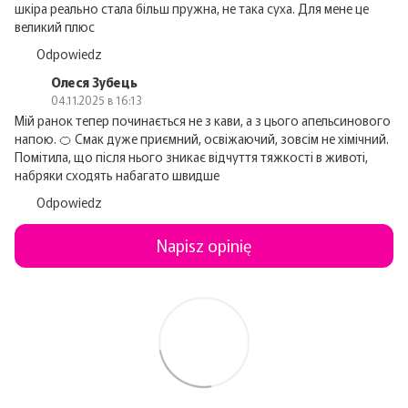
шкіра реально стала більш пружна, не така суха. Для мене це
великий плюс
Odpowiedz
Олеся Зубець
04.11.2025 в 16:13
Мій ранок тепер починається не з кави, а з цього апельсинового
напою. 🍊 Смак дуже приємний, освіжаючий, зовсім не хімічний.
Помітила, що після нього зникає відчуття тяжкості в животі,
набряки сходять набагато швидше
Odpowiedz
Napisz opinię