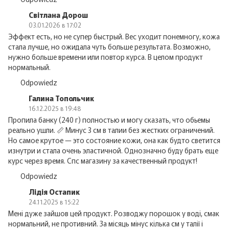
Світлана Дорош
03.01.2026 в 17:02
Эффект есть, но не супер быстрый. Вес уходит понемногу, кожа
стала лучше, но ожидала чуть больше результата. Возможно,
нужно больше времени или повтор курса. В целом продукт
нормальный.
Odpowiedz
Галина Топольчик
16.12.2025 в 19:48
Пропила банку (240 г) полностью и могу сказать, что обьемы
реально ушли. 📏 Минус 3 см в талии без жестких ограничений.
Но самое крутое — это состояние кожи, она как будто светится
изнутри и стала очень эластичной. Однозначно буду брать еще
курс через время. Спс магазину за качественный продукт!
Odpowiedz
Лідія Остапик
24.11.2025 в 15:22
Мені дуже зайшов цей продукт. Розводжу порошок у воді, смак
нормальний, не противний. За місяць мінус кілька см у талії і