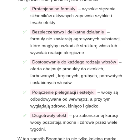
Profesjonalne formuły
– wysokie stężenie
składników aktywnych zapewnia szybkie i
trwałe efekty.
Bezpieczeństwo i delikatne działanie
–
formuły nie zawierają agresywnych substancji,
które mogłyby uszkodzić strukturę włosa lub
wywołać reakcje alergiczne.
Dostosowanie do każdego rodzaju włosów
–
oferta obejmuje produkty do cienkich,
farbowanych, kręconych, grubych, porowatych
i osłabionych włosów.
Połączenie pielęgnacji i estetyki
– włosy są
odbudowywane od wewnątrz, a przy tym
wyglądają zdrowo, lśniąco i gładko.
Długotrwały efekt
– po zakończonej kuracji
włosy pozostają mocne i zdrowe przez wiele
tygodni.
W ten sposób Boomhair to nie tylko kolejna marka