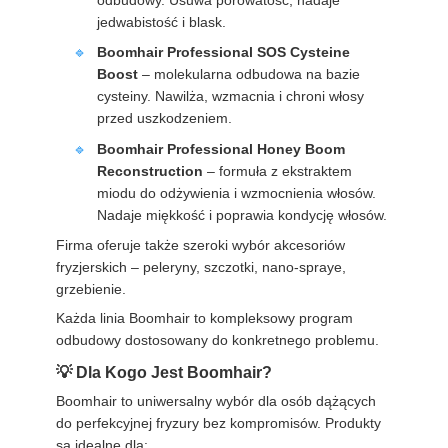
odbudowy. Usuwa porowatość, nadaje
jedwabistość i blask.
Boomhair Professional SOS Cysteine
Boost
– molekularna odbudowa na bazie
cysteiny. Nawilża, wzmacnia i chroni włosy
przed uszkodzeniem.
Boomhair Professional Honey Boom
Reconstruction
– formuła z ekstraktem
miodu do odżywienia i wzmocnienia włosów.
Nadaje miękkość i poprawia kondycję włosów.
Firma oferuje także szeroki wybór akcesoriów
fryzjerskich – peleryny, szczotki, nano-spraye,
grzebienie.
Każda linia Boomhair to kompleksowy program
odbudowy dostosowany do konkretnego problemu.
Dla Kogo Jest Boomhair?
Boomhair to uniwersalny wybór dla osób dążących
do perfekcyjnej fryzury bez kompromisów. Produkty
są idealne dla: