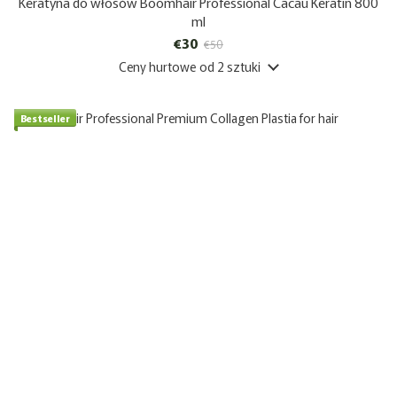
Keratyna do włosów Boomhair Professional Cacau Keratin 800
ml
€30
€50
Ceny hurtowe
od 2 sztuki
Bestseller