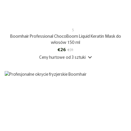
5
Boomhair Professional ChocoBoom Liquid Keratin Mask do
włosów 150 ml
€26
€31
Ceny hurtowe
od 3 sztuki