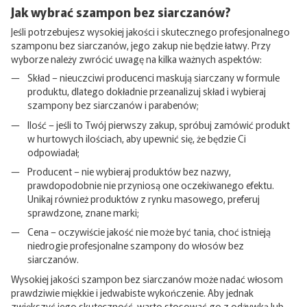
Jak wybrać szampon bez siarczanów?
Jeśli potrzebujesz wysokiej jakości i skutecznego profesjonalnego
szamponu bez siarczanów, jego zakup nie będzie łatwy. Przy
wyborze należy zwrócić uwagę na kilka ważnych aspektów:
Skład – nieuczciwi producenci maskują siarczany w formule
produktu, dlatego dokładnie przeanalizuj skład i wybieraj
szampony bez siarczanów i parabenów;
Ilość – jeśli to Twój pierwszy zakup, spróbuj zamówić produkt
w hurtowych ilościach, aby upewnić się, że będzie Ci
odpowiadał;
Producent – ​​nie wybieraj produktów bez nazwy,
prawdopodobnie nie przyniosą one oczekiwanego efektu.
Unikaj również produktów z rynku masowego, preferuj
sprawdzone, znane marki;
Cena – oczywiście jakość nie może być tania, choć istnieją
niedrogie profesjonalne szampony do włosów bez
siarczanów.
Wysokiej jakości szampon bez siarczanów może nadać włosom
prawdziwie miękkie i jedwabiste wykończenie. Aby jednak
zwiększyć jego skuteczność, warto stosować go z odżywką lub