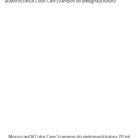
MoroccanOil Color Care Szampon do pielęgnacji koloru 70 ml