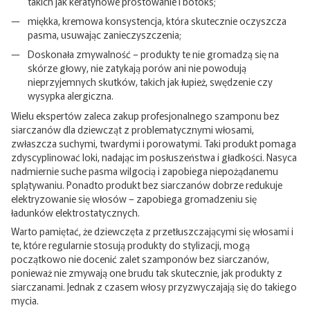
takich jak keratynowe prostowanie i botoks;
miękka, kremowa konsystencja, która skutecznie oczyszcza
pasma, usuwając zanieczyszczenia;
Doskonała zmywalność – produkty te nie gromadzą się na
skórze głowy, nie zatykają porów ani nie powodują
nieprzyjemnych skutków, takich jak łupież, swędzenie czy
wysypka alergiczna.
Wielu ekspertów zaleca zakup profesjonalnego szamponu bez
siarczanów dla dziewcząt z problematycznymi włosami,
zwłaszcza suchymi, twardymi i porowatymi. Taki produkt pomaga
zdyscyplinować loki, nadając im posłuszeństwa i gładkości. Nasyca
nadmiernie suche pasma wilgocią i zapobiega niepożądanemu
splątywaniu. Ponadto produkt bez siarczanów dobrze redukuje
elektryzowanie się włosów – zapobiega gromadzeniu się
ładunków elektrostatycznych.
Warto pamiętać, że dziewczęta z przetłuszczającymi się włosami i
te, które regularnie stosują produkty do stylizacji, mogą
początkowo nie docenić zalet szamponów bez siarczanów,
ponieważ nie zmywają one brudu tak skutecznie, jak produkty z
siarczanami. Jednak z czasem włosy przyzwyczajają się do takiego
mycia.