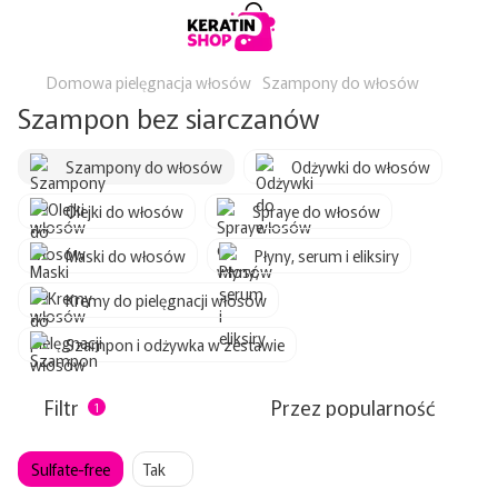
Domowa pielęgnacja włosów
Szampony do włosów
Szampon bez siarczanów
Szampony do włosów
Odżywki do włosów
Olejki do włosów
Spraye do włosów
Maski do włosów
Płyny, serum i eliksiry
Kremy do pielęgnacji włosów
Szampon i odżywka w zestawie
Filtr
Przez popularność
1
Sulfate-free
Tak