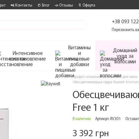
рат
📲 Контакты
📒 Блог
📣 Отзывы
🔖 Оферта
+38 093 122
Перезвонить в
Витамины
Домашний
Интенсивное
и
уход за
восстановление
пищевые
волосами
добавки
Профессиональная косметика для волос
Обесцвечивающая пудра Raywell Ammonia
Обесцвечиваю
Free 1 кг
В наличии
Артикул: RV301
Оставит
3 392 грн