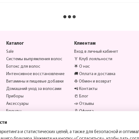
Каталог
Клиентам
Sale
Вход в личный кабинет
Системы выпрямления волос
🏅 Клуб лояльности
Ботокс для волос
🌟 О нас
Интенсивное восстановление
🚚 Оплата и доставка
Витамины и пищевые добавки
♻️ Обмен и возврат
Домашний уход за волосами
📲 Контакты
Приборы
📒 Блог
Аксессуары
📣 Отзывы
Бренды
🔖 Оферта
сти
Мы в соцсетях
аркетинга и статистических целей, а также для безопасной и оптим
вашего браузера. Нажмите на кнопку «Согласиться», чтобы дать согл