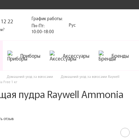
График работы:
 12 22
Рус
Пн-Пт:
ам?
10:00-18:00
Приборы
Аксессуары
Бренды
Домашний уход за волосами
Домашний уход за волосами Raywell
 Free 1 кг
щая пудра Raywell Ammonia
ь отзыв