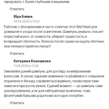
чередовать с более глубоким очищением.
Ответить
Віра Болюк
29.06.2026 в 10:52
Работаю с блондинками и часто советую этот Bed Head для
домашнего ухода после осветления. Шампунь реально спасает
пористый волос от ломкости, убирает пушистость и
возвращает плотность. Волосы после сушки на ощупь плотные,
эластичные и приятно пахнут!
Ответить
Катерина Коношенко
11.06.2026 в 13:58
Замовляла даний шампунь для догляду за мелірованим
волоссям. Зі своєю задачею живлення та дбайливого очищення
пораненого блонду справляється відмінно, пасма перестали
ламатися при розчісуванні. Єдиний момент — це шампунь саме
для відновлення, а не для нейтралізації жовтизни, тому
фіолетовий бальзам додатково все одно потрібен.
Ответить