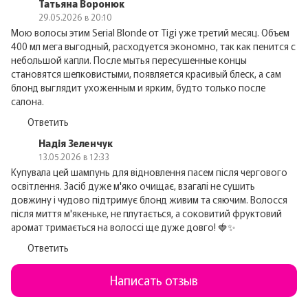
Татьяна Воронюк
29.05.2026 в 20:10
Мою волосы этим Serial Blonde от Tigi уже третий месяц. Объем
400 мл мега выгодный, расходуется экономно, так как пенится с
небольшой капли. После мытья пересушенные концы
становятся шелковистыми, появляется красивый блеск, а сам
блонд выглядит ухоженным и ярким, будто только после
салона.
Ответить
Надія Зеленчук
13.05.2026 в 12:33
Купувала цей шампунь для відновлення пасем після чергового
освітлення. Засіб дуже м'яко очищає, взагалі не сушить
довжину і чудово підтримує блонд живим та сяючим. Волосся
після миття м'якеньке, не плутається, а соковитий фруктовий
аромат тримається на волоссі ще дуже довго! 🍓✨
Ответить
Написать отзыв