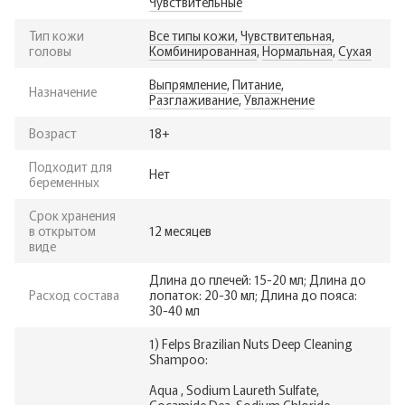
Чувствительные
Тип кожи
Все типы кожи
,
Чувствительная
,
головы
Комбинированная
,
Нормальная
,
Сухая
Выпрямление
,
Питание
,
Назначение
Разглаживание
,
Увлажнение
Возраст
18+
Подходит для
Нет
беременных
Срок хранения
в открытом
12 месяцев
виде
Длина до плечей: 15-20 мл; Длина до
Расход состава
лопаток: 20-30 мл; Длина до пояса:
30-40 мл
1) Felps Brazilian Nuts Deep Cleaning
Shampoo:
Aqua , Sodium Laureth Sulfate,
Cocamide Dea, Sodium Chloride,