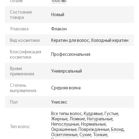
Объем
1000 мл
Состояние
Новый
товара
Упаковка
Флакон
Вид косметики
Кератин для волос, Холодный кератин
Классификация
Профессиональная
косметики
Время
Универсальный
применения
Степень
Средняя волна
выпрямления
Пол
Унисекс
Все типы волос
,
Кудрявые
,
Густые
,
Жирные
,
Ломкие
,
Натуральные
,
Непослушные
,
Нормальные
,
Тип волос
Окрашенные
,
Поврежденные
,
Блонд
,
Осветленные
,
Сухие
,
Тонкие
,