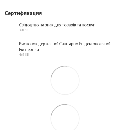
Сертификация
Свідоцтво на знак для товарів та послуг
350 КБ
PDF
Висновок державної Санітарно Епідеміологічної
Експертізи
PDF
461 КБ