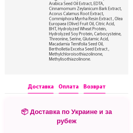
Arabica Seed Oil Extract, EDTA,
Cinnamomum Zeylanicum Bark Extract,
Acorus Calamus Root Extract,
Commiphora Myrrha Resin Extract , Olea
Europaea (Olive) Fruit Oil, Citric Acid,
BHT, Hydrolyzed Wheat Protein,
Hydrolyzed Soy Protein, Carbocysteine,
Threonine, Serine, Glutamic Acid,
Macadamia Ternifolia Seed Oil,
Bertholletia Excelsa Seed Extract ,
Methylchloroisothiazolinone,
Methylisothiazolinone.
Доставка
Оплата
Возврат
📦 Доставка по Украине и за
рубеж