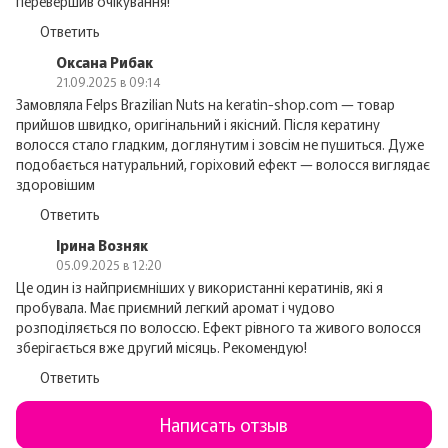
перевершив очікування!
Ответить
Оксана Рибак
21.09.2025 в 09:14
Замовляла Felps Brazilian Nuts на keratin-shop.com — товар
прийшов швидко, оригінальний і якісний. Після кератину
волосся стало гладким, доглянутим і зовсім не пушиться. Дуже
подобається натуральний, горіховий ефект — волосся виглядає
здоровішим
Ответить
Ірина Возняк
05.09.2025 в 12:20
Це один із найприємніших у використанні кератинів, які я
пробувала. Має приємний легкий аромат і чудово
розподіляється по волоссю. Ефект рівного та живого волосся
зберігається вже другий місяць. Рекомендую!
Ответить
Написать отзыв