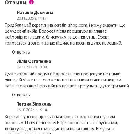
Отзывы
5
Наталія Демчина
20.11.2025 в 14:19
Придбала цей кератин на keratin-shop.com, і можу сказати, що
це чудовий вибір. Волосся після процедури виглядає
неймовірно гладким, блискучим та доглянутим. Ефект
тримається довго, а запах під час нанесення дуже приємний.
Ответить
Лілія Остапенко
04.11.2025 в 13:04
Дуже хороший продукт! Волосся після процедури не тільки
рівне, а й м’яке та зволожене. навіть кінчики стали виглядати
набагато краще. Felps дійсно працює, і результат дуже тривалий
Ответить
Тетяна Білоконь
18.10.2025 в 19:14
Кератин чудово справляється навіть із жорстким і густим
волоссям. Після нанесення Felps волосся стало слухняним,
легко укладається і виглядає ніби після салону. Результат