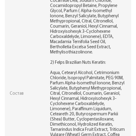
Cocamidopropyl Betaine, Propylene
Glycol, Parfum ( Alpha-Isomethyl
Ionone, Benzyl Salicylate, Butyphenyl
Methypropional, Citral, Citronellol,
Coumarin, Geraniol, Hexyl Cinnamal,
Hidroxyisohexyk 3-Cyclohexene
Carboxaldelyde, Limonene), EDTA,
Macadamia Ternifolia Seed Oil,
Bertholletia Excelsa Seed Extract,
Methylisothiazolinone.
2) Felps Brazilian Nuts Keratin:
Aqua, Cetearyl Alcohol, Cetrimonium
Chloride, Isopropyl Palmitate, PEG 90M,
Parfum Alpha-Isomethyl Ionone, Benzyl
Salicylate, Butyphenyl Methypropional,
Состав
Citral, Citronellol, Coumarin, Geraniol,
Hexyl Cinnamal, Hidroxyisohexyk 3-
Cyclohexene Carboxaldelyde,
Limonene), Paraffinum Liquidum,
Ceteareth 20, Butyrospermum Parkii
(Shea) Butter, Cyclopentasiloxane,
Dimethiconol, Hydrolized Keratin,
Tamarindus Indica Fruit Extract, Triticum
Vulgare (Wheat) Germ Extract, Coffea