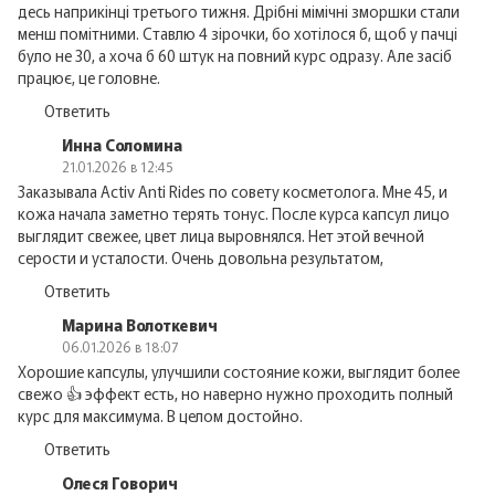
десь наприкінці третього тижня. Дрібні мімічні зморшки стали
менш помітними. Ставлю 4 зірочки, бо хотілося б, щоб у пачці
було не 30, а хоча б 60 штук на повний курс одразу. Але засіб
працює, це головне.
Ответить
Инна Соломина
21.01.2026 в 12:45
Заказывала Activ Anti Rides по совету косметолога. Мне 45, и
кожа начала заметно терять тонус. После курса капсул лицо
выглядит свежее, цвет лица выровнялся. Нет этой вечной
серости и усталости. Очень довольна результатом,
Ответить
Марина Волоткевич
06.01.2026 в 18:07
Хорошие капсулы, улучшили состояние кожи, выглядит более
свежо 👍 эффект есть, но наверно нужно проходить полный
курс для максимума. В целом достойно.
Ответить
Олеся Говорич