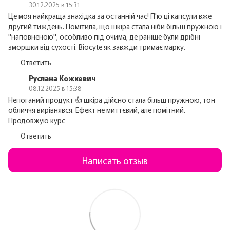
30.12.2025 в 15:31
Це моя найкраща знахідка за останній час! П'ю ці капсули вже
другий тиждень. Помітила, що шкіра стала ніби більш пружною і
"наповненою", особливо під очима, де раніше були дрібні
зморшки від сухості. Biocyte як завжди тримає марку.
Ответить
Руслана Кожкевич
08.12.2025 в 15:38
Непоганий продукт 👍 шкіра дійсно стала більш пружною, тон
обличчя вирівнявся. Ефект не миттєвий, але помітний.
Продовжую курс
Ответить
Написать отзыв