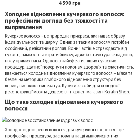
4 590 грн
Холодне відновлення кучерявого волосся:
професійний догляд без тяжкості та
випрямлення
Кучеряве волосся - це природна прикраса, яка надає образу
індивідуальності та шарму. Однак за таким волоссям потрібен
особливий, делікатний догляд. Вони частіше страждають від
сухості, ламкості та втрати блиску, адже їх структура складніша,
ніж у прямих пасм. Однією з найефективніших сучасних
процедур, здатної повернути локонам здоров'я та еластичність,
вважається холодне відновлення кучерявого волосся – м'яка та
безпечна методика глибокого відновлення структури без
впливу високих температур. Купити засоби для холодної
реконструкції можна дешево в інтернет-магазині
Keratin Shop.
Що таке холодне відновлення кучерявого
волосся
Холодне відновлення волосся для кучерявого волосся - це
професійна процедура, заснована на дії амінокислотних