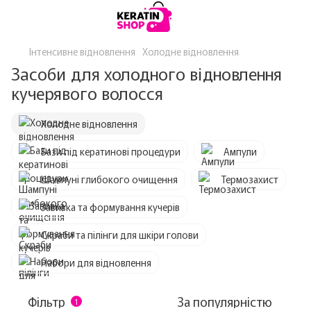
Інтенсивне відновлення
Холодне відновлення
Засоби для холодного відновлення
кучерявого волосся
Холодне відновлення
Бази під кератинові процедури
Ампули
Шампуні глибокого очищення
Термозахист
Завивка та формування кучерів
Скраби та пілінги для шкіри голови
Набори для відновлення
Фільтр
За популярністю
1