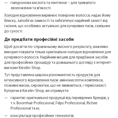
гіалуронова кислота та пантенол – для тривалого
зволоження та м'якості.
Холодне відновлення
вирівнює поверхню волосся, надає йому
блиску, запобігає ламкості та забезпечує надійний захист від
гасіння, що особливо актуально для кучерявих пасм, схильних
до сухості.
Де придбати професійні засоби
Щоб досягти по-справжньому якісного результату, важливо
використовувати тільки оригінальне холодне відновлення для
кучерявого волосся. Надійним місцем для придбання засобів
для професійних процедур та домашнього догляду є інтернет-
магазин Keratin-Shop.
Тут представлена ​​широка різноманітність
продуктів для
інтенсивного відновлення пасм:
амінокислотні комплекси,
поживні маски, сироватки, що не змиваються, і термозахист.
Купуючи в Keratin-Shop, ви отримуєте:
гарантію оригінальної продукції від перевірених брендів, у
т.ч. Boomhair Professional, Felps Professional, Richee
Professional та ін;
консультації професійних технологів;