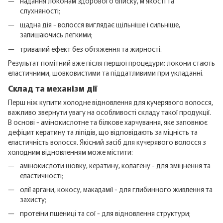
надання локонам здорового блиску, м'якості та
слухняності;
щадна дія - волосся виглядає щільніше і сильніше,
залишаючись легкими;
тривалий ефект без обтяження та жирності.
Результат помітний вже після першої процедури: локони стають
еластичними, шовковистими та піддатливими при укладанні.
Склад та механізм дії
Перш ніж купити холодне відновлення для кучерявого волосся,
важливо звернути увагу на особливості складу такої продукції.
В основі - амінокислотне та білкове харчування, яке заповнює
дефіцит кератину та ліпідів, що відповідають за міцність та
еластичність волосся. Якісний засіб для кучерявого волосся з
холодним відновленням може містити:
амінокислоти шовку, кератину, колагену - для зміцнення та
еластичності;
олії аргани, кокосу, макадамії - для глибинного живлення та
захисту;
протеїни пшениці та сої - для відновлення структури;