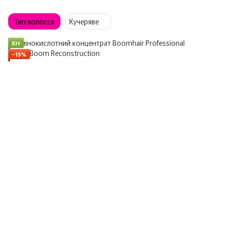
Тип волосся
Кучеряве
Хіт
−15%