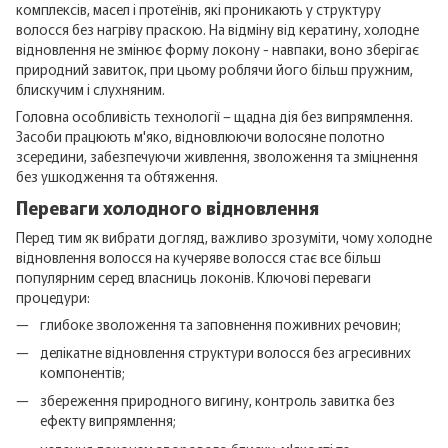
комплексів, масел і протеїнів, які проникають у структуру
волосся без нагріву праскою. На відміну від кератину, холодне
відновлення не змінює форму локону - навпаки, воно зберігає
природний завиток, при цьому роблячи його більш пружним,
блискучим і слухняним.
Головна особливість технології – щадна дія без випрямлення.
Засоби працюють м'яко, відновлюючи волосяне полотно
зсередини, забезпечуючи живлення, зволоження та зміцнення
без ушкодження та обтяження.
Переваги холодного відновлення
Перед тим як вибрати догляд, важливо зрозуміти, чому холодне
відновлення волосся на кучеряве волосся стає все більш
популярним серед власниць локонів. Ключові переваги
процедури:
глибоке зволоження та заповнення поживних речовин;
делікатне відновлення структури волосся без агресивних
компонентів;
збереження природного вигину, контроль завитка без
ефекту випрямлення;