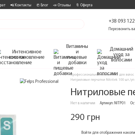
рат
📲 Контакты
📒 Блог
📣 Отзывы
🔖 Оферта
+38 093 122
Перезвонить в
Витамины
Домашний
Интенсивное
и
уход за
восстановление
пищевые
волосами
добавки
Профессиональная косметика для волос
Нитриловые перчатки Nitritek 100 шт./уп
Нитриловые пер
Нет в наличии
Артикул: NITP01
Ос
290 грн
%
Войти
для отображения накопи