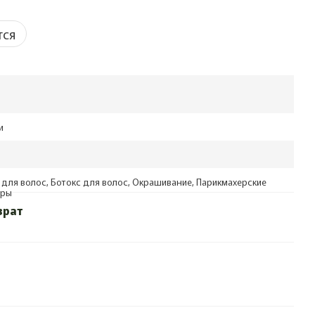
тся
и
 для волос, Ботокс для волос, Окрашивание, Парикмахерские
уры
врат