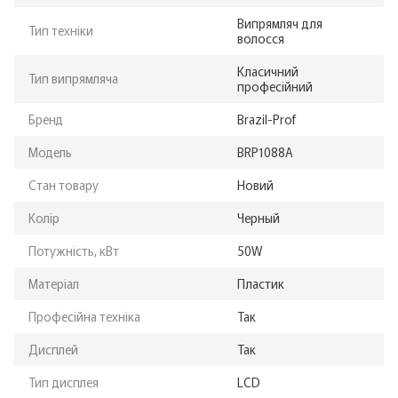
Випрямляч для
Тип техніки
волосся
Класичний
Тип випрямляча
професійний
Бренд
Brazil-Prof
Модель
BRP1088A
Стан товару
Новий
Колір
Черный
Потужність, кВт
50W
Матеріал
Пластик
Професійна техніка
Так
Дисплей
Так
Тип дисплея
LCD