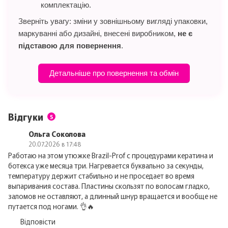
комплектацію.
Зверніть увагу: зміни у зовнішньому вигляді упаковки,
маркуванні або дизайні, внесені виробником,
не є
підставою для повернення
.
Детальніше про повернення та обмін
Відгуки
5
Ольга Соколова
20.07.2026 в 17:48
Работаю на этом утюжке Brazil-Prof с процедурами кератина и
ботекса уже месяца три. Нагревается буквально за секунды,
температуру держит стабильно и не проседает во время
выпаривания состава. Пластины скользят по волосам гладко,
заломов не оставляют, а длинный шнур вращается и вообще не
путается под ногами. 👌🔥
Відповісти