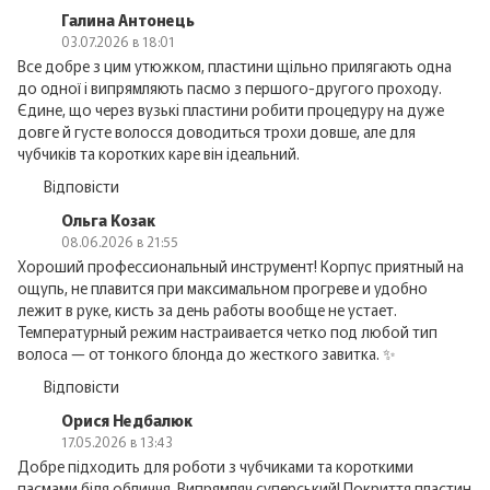
Галина Антонець
03.07.2026 в 18:01
Все добре з цим утюжком, пластини щільно прилягають одна
до одної і випрямляють пасмо з першого-другого проходу.
Єдине, що через вузькі пластини робити процедуру на дуже
довге й густе волосся доводиться трохи довше, але для
чубчиків та коротких каре він ідеальний.
Відповісти
Ольга Козак
08.06.2026 в 21:55
Хороший профессиональный инструмент! Корпус приятный на
ощупь, не плавится при максимальном прогреве и удобно
лежит в руке, кисть за день работы вообще не устает.
Температурный режим настраивается четко под любой тип
волоса — от тонкого блонда до жесткого завитка. ✨
Відповісти
Орися Недбалюк
17.05.2026 в 13:43
Добре підходить для роботи з чубчиками та короткими
пасмами біля обличчя. Випрямляч суперський! Покриття пластин