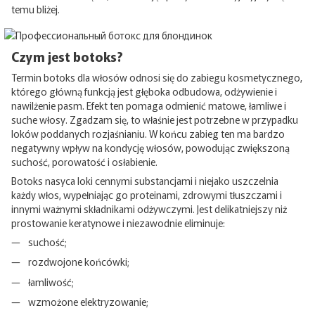
temu bliżej.
Czym jest botoks?
Termin botoks dla włosów odnosi się do zabiegu kosmetycznego,
którego główną funkcją jest głęboka odbudowa, odżywienie i
nawilżenie pasm. Efekt ten pomaga odmienić matowe, łamliwe i
suche włosy. Zgadzam się, to właśnie jest potrzebne w przypadku
loków poddanych rozjaśnianiu. W końcu zabieg ten ma bardzo
negatywny wpływ na kondycję włosów, powodując zwiększoną
suchość, porowatość i osłabienie.
Botoks nasyca loki cennymi substancjami i niejako uszczelnia
każdy włos, wypełniając go proteinami, zdrowymi tłuszczami i
innymi ważnymi składnikami odżywczymi. Jest delikatniejszy niż
prostowanie keratynowe i niezawodnie eliminuje:
suchość;
rozdwojone końcówki;
łamliwość;
wzmożone elektryzowanie;