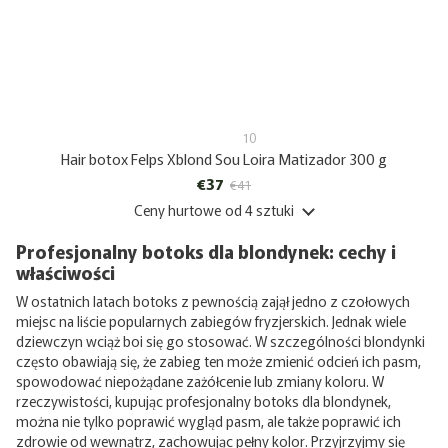
10
Hair botox Felps Xblond Sou Loira Matizador 300 g
€37
€41
Ceny hurtowe
od 4 sztuki
Profesjonalny botoks dla blondynek: cechy i
właściwości
W ostatnich latach botoks z pewnością zajął jedno z czołowych
miejsc na liście popularnych zabiegów fryzjerskich. Jednak wiele
dziewczyn wciąż boi się go stosować. W szczególności blondynki
często obawiają się, że zabieg ten może zmienić odcień ich pasm,
spowodować niepożądane zażółcenie lub zmiany koloru. W
rzeczywistości, kupując profesjonalny botoks dla blondynek,
można nie tylko poprawić wygląd pasm, ale także poprawić ich
zdrowie od wewnątrz, zachowując pełny kolor. Przyjrzyjmy się