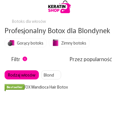
Botoks dla włosów
Profesjonalny Botox dla Blondynek
Gorący botoks
Zimny botoks
Filtr
Przez popularność
1
Rodzaj włosów
Blond
Bestseller