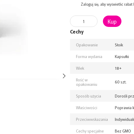
%
Zaloguj się
, aby wyświetlić raba
Kup
Cechy
Opakowanie
Słoik
Forma wydania
Kapsułki
Wiek
18+
Ilość w
60 szt.
opakowaniu
Sposób użycia
Dorośli prz
Właściwości
Poprawia k
Przeciwwskazania
Indywidual
Cechy specjalne
Bez GMO