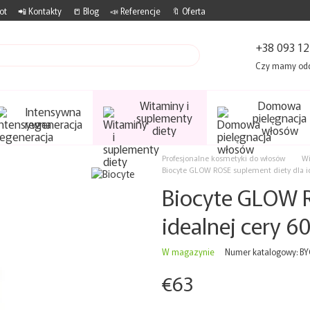
ot
📲 Kontakty
📒 Blog
📣 Referencje
🔖 Oferta
+38 093 12
Czy mamy od
Witaminy i
Domowa
Intensywna
suplementy
pielęgnacja
regeneracja
diety
włosów
Profesjonalne kosmetyki do włosów
Wi
Biocyte GLOW ROSE suplement diety dla id
Biocyte GLOW R
idealnej cery 6
W magazynie
Numer katalogowy: B
€63