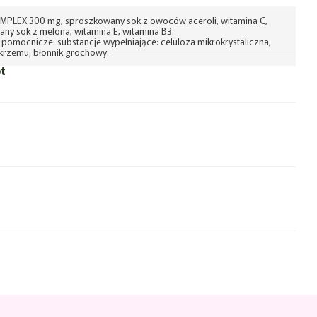
MPLEX 300 mg, sproszkowany sok z owoców aceroli, witamina C,
ny sok z melona, ​​witamina E, witamina B3.
 pomocnicze: substancje wypełniające: celuloza mikrokrystaliczna,
krzemu; błonnik grochowy.
t