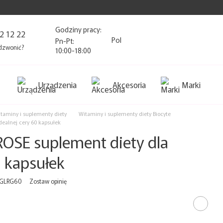
Godziny pracy:
2 12 22
Pol
Pn-Pt:
dzwonić?
10:00-18:00
Urządzenia
Akcesoria
Marki
taminy i suplementy diety
Witaminy i suplementy diety Biocyte
ealnej cery 60 kapsułek
OSE suplement diety dla
0 kapsułek
YGLRG60
Zostaw opinię