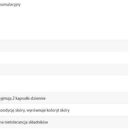
t kumulacyjny
yjmują 2 kapsułki dziennie
ondycję skóry, wyrównuje koloryt skóry
na nietolerancja składników